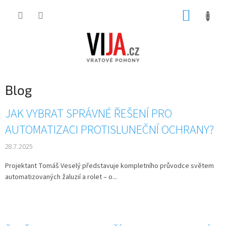
Přejít
NÁKUP
na
obsah
KOŠÍK
Blog
V
JAK VYBRAT SPRÁVNÉ ŘEŠENÍ PRO
ý
AUTOMATIZACI PROTISLUNEČNÍ OCHRANY?
p
i
28.7.2025
s
č
Projektant Tomáš Veselý představuje kompletního průvodce světem
l
automatizovaných žaluzií a rolet – o...
á
n
k
ů