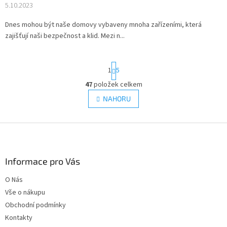
5.10.2023
Dnes mohou být naše domovy vybaveny mnoha zařízeními, která
zajišťují naši bezpečnost a klid. Mezi n...
S
1
5
t
r
47
položek celkem
O
á
v
NAHORU
n
l
k
á
o
v
Z
d
á
a
á
n
c
p
í
í
a
Informace pro Vás
p
t
r
O Nás
í
v
Vše o nákupu
k
y
Obchodní podmínky
v
Kontakty
ý