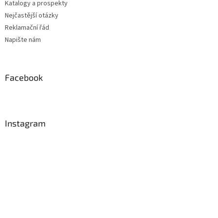
Katalogy a prospekty
p
i
Nejčastější otázky
s
Reklamační řád
u
Napište nám
Facebook
Instagram