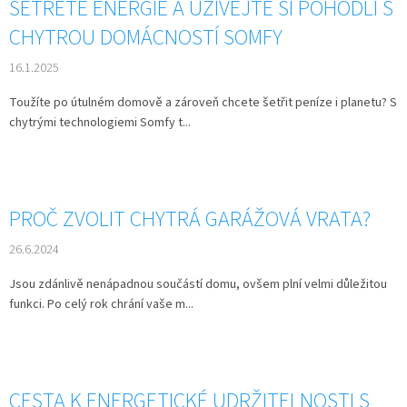
ŠETŘETE ENERGIE A UŽÍVEJTE SI POHODLÍ S
CHYTROU DOMÁCNOSTÍ SOMFY
16.1.2025
Toužíte po útulném domově a zároveň chcete šetřit peníze i planetu? S
chytrými technologiemi Somfy t...
PROČ ZVOLIT CHYTRÁ GARÁŽOVÁ VRATA?
26.6.2024
Jsou zdánlivě nenápadnou součástí domu, ovšem plní velmi důležitou
funkci. Po celý rok chrání vaše m...
CESTA K ENERGETICKÉ UDRŽITELNOSTI S