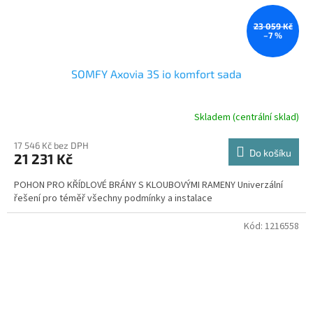
23 059 Kč
–7 %
SOMFY Axovia 3S io komfort sada
Skladem (centrální sklad)
17 546 Kč bez DPH
Do košíku
21 231 Kč
POHON PRO KŘÍDLOVÉ BRÁNY S KLOUBOVÝMI RAMENY Univerzální
řešení pro téměř všechny podmínky a instalace
Kód:
1216558