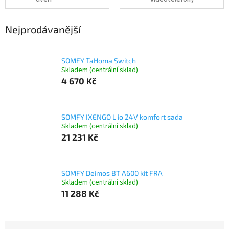
Nejprodávanější
SOMFY TaHoma Switch
Skladem (centrální sklad)
4 670 Kč
SOMFY IXENGO L io 24V komfort sada
Skladem (centrální sklad)
21 231 Kč
SOMFY Deimos BT A600 kit FRA
Skladem (centrální sklad)
11 288 Kč
Ř