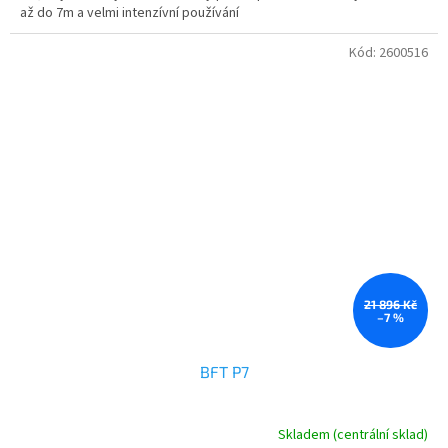
až do 7m a velmi intenzívní používání
Kód:
2600516
21 896 Kč
–7 %
BFT P7
Skladem (centrální sklad)