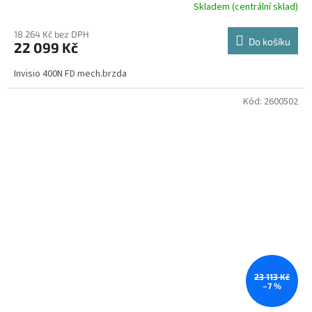
Skladem (centrální sklad)
18 264 Kč bez DPH
Do košíku
22 099 Kč
Invisio 400N FD mech.brzda
Kód:
2600502
23 113 Kč
–7 %