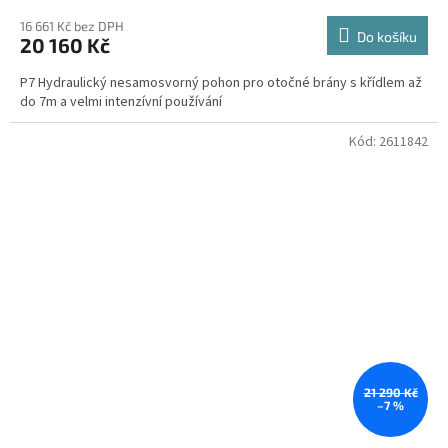
16 661 Kč bez DPH
Do košíku
20 160 Kč
P7 Hydraulický nesamosvorný pohon pro otočné brány s křídlem až
do 7m a velmi intenzívní používání
Kód:
2611842
21 290 Kč
–7 %