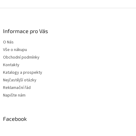
d
o
v
Z
a
á
c
á
n
í
p
í
p
a
Informace pro Vás
r
t
v
O Nás
í
k
Vše o nákupu
y
v
Obchodní podmínky
ý
Kontakty
p
Katalogy a prospekty
i
s
Nejčastější otázky
u
Reklamační řád
Napište nám
Facebook