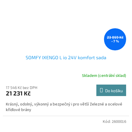
23 059 Kč
–7 %
SOMFY IXENGO L io 24V komfort sada
Skladem (centrální sklad)
17 546 Kč bez DPH
Do košíku
21 231 Kč
Krásný, odolný, výkonný a bezpečný i pro větší železné a ocelové
křídlové brány
Kód:
2600016