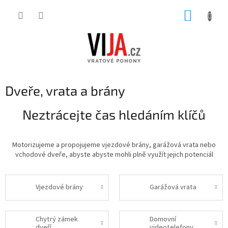
Přejít
NÁKUP
na
obsah
KOŠÍK
Dveře, vrata a brány
Neztrácejte čas hledáním klíčů
Motorizujeme a propojujeme vjezdové brány, garážová vrata nebo
vchodové dveře, abyste abyste mohli plně využít jejich potenciál
Vjezdové brány
Garážová vrata
Chytrý zámek
Domovní
dveří
videotelefony