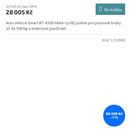
23 145 Kč bez DPH
Do košíku
28 005 Kč
Ares Veloce Smart BT A500 Velmi rychlý pohon pro posuvné brány
až do 500 kg a intenzivní používání
Kód:
1216588
30 330 Kč
–7 %