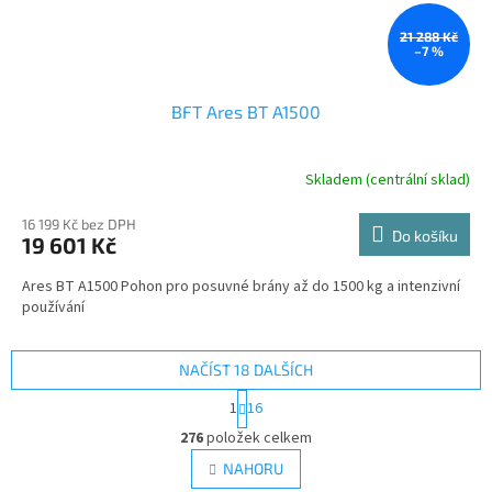
21 288 Kč
–7 %
BFT Ares BT A1500
Skladem (centrální sklad)
16 199 Kč bez DPH
Do košíku
19 601 Kč
Ares BT A1500 Pohon pro posuvné brány až do 1500 kg a intenzivní
používání
NAČÍST 18 DALŠÍCH
S
1
16
t
O
r
276
položek celkem
v
á
l
NAHORU
n
á
k