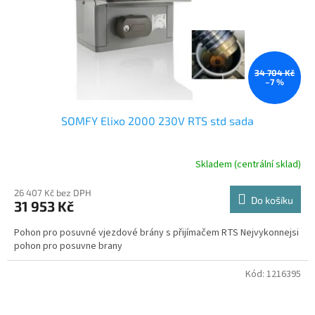
34 704 Kč
–7 %
SOMFY Elixo 2000 230V RTS std sada
Skladem (centrální sklad)
26 407 Kč bez DPH
Do košíku
31 953 Kč
Pohon pro posuvné vjezdové brány s přijímačem RTS Nejvykonnejsi
pohon pro posuvne brany
Kód:
1216395