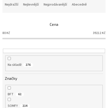
a
Nejdražší
Nejlevnější
Nejprodávanější
Abecedně
z
e
n
Cena
í
p
80
Kč
39212
Kč
r
o
d
u
k
t
Na skladě
276
ů
Značky
BFT
62
SOMFY
214