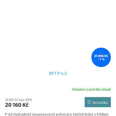
21 896 Kč
–7 %
BFT P 4,5
Skladem (centrální sklad)
16 661 Kč bez DPH
Do košíku
20 160 Kč
P 4,5 Hydraulický nesamosvorný pohon pro otočné brány s křídlem