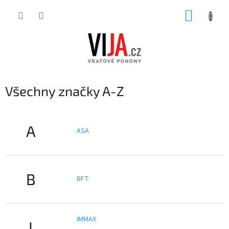
Přejít
NÁKUP
na
obsah
KOŠÍK
Všechny značky A-Z
A
ASA
B
BFT
IMMAX
I