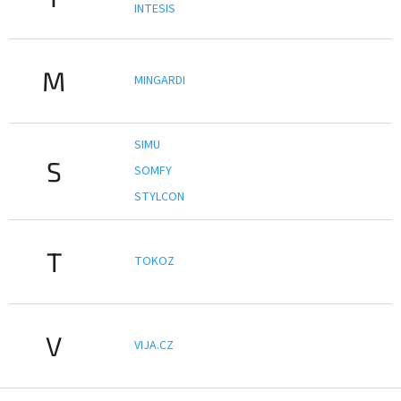
INTESIS
M
MINGARDI
SIMU
S
SOMFY
STYLCON
T
TOKOZ
V
VIJA.CZ
Z