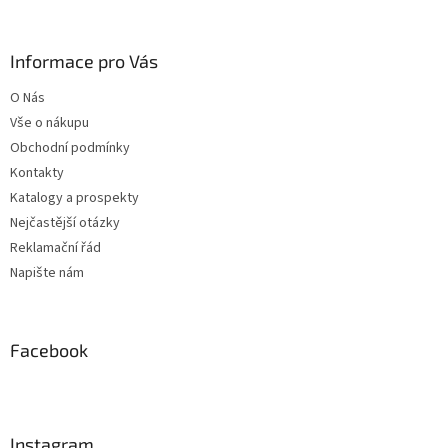
á
p
a
Informace pro Vás
t
O Nás
í
Vše o nákupu
Obchodní podmínky
Kontakty
Katalogy a prospekty
Nejčastější otázky
Reklamační řád
Napište nám
Facebook
Instagram