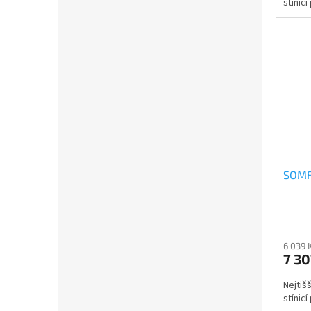
stínic
SOMF
6 039 
7 30
Nejtišš
stínic