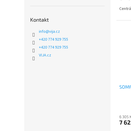
Centrá
Kontakt
info
@
vija.cz
+420 774 929 755
+420 774 929 755
VIJA.cz
SOMFY
6 305 
7 62