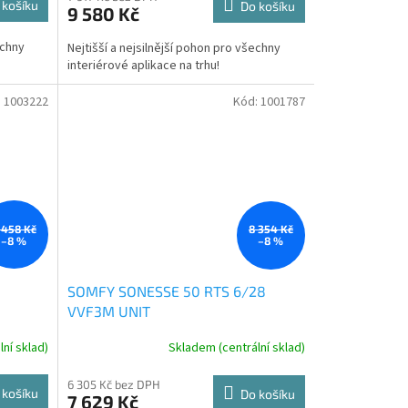
 košíku
Do košíku
9 580 Kč
echny
Nejtišší a nejsilnější pohon pro všechny
interiérové aplikace na trhu!
:
1003222
Kód:
1001787
 458 Kč
8 354 Kč
–8 %
–8 %
0
SOMFY SONESSE 50 RTS 6/28
VVF3M UNIT
ní sklad)
Skladem (centrální sklad)
6 305 Kč bez DPH
 košíku
Do košíku
7 629 Kč