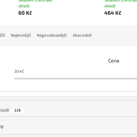
Skladem (centrální
Skladem (centráln
sklad)
sklad)
60 Kč
464 Kč
žší
Nejlevnější
Nejprodávanější
Abecedně
Cena
30
Kč
kladě
118
ky