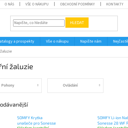
O NÁS
VŠE O NÁKUPU
OBCHODNÍ PODMÍNKY
KONTAKTY
HLEDAT
atalogy a prospekty
Vše o nákupu
Napište nám
Nejčastě
 žaluzie
řní žaluzie
Pohony
Ovládání
odávanější
SOMFY Krytka
SOMFY Li-ion Na
unašeče pro Sonesse
Sonesse 28 WF 