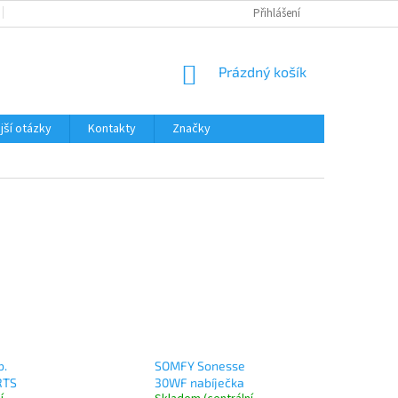
KATALOGY A PROSPEKTY
NEJČASTĚJŠÍ OTÁZKY
Přihlášení
REKLAMAČNÍ Ř
NÁKUPNÍ
Prázdný košík
KOŠÍK
jší otázky
Kontakty
Značky
b.
SOMFY Sonesse
RTS
30WF nabíječka