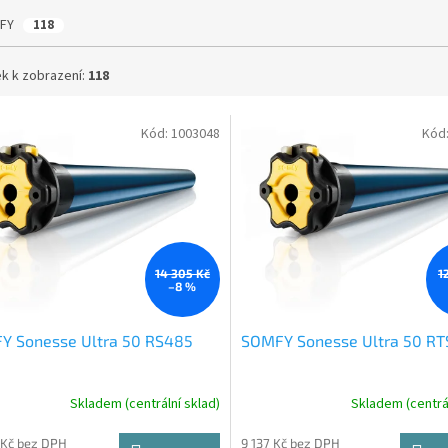
FY
118
k k zobrazení:
118
Kód:
1003048
Kód
14 305 Kč
1
–8 %
Y Sonesse Ultra 50 RS485
SOMFY Sonesse Ultra 50 RT
Skladem (centrální sklad)
Skladem (centrál
 Kč bez DPH
9 137 Kč bez DPH