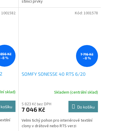
stínicí prvky
:
1001582
Kód:
1001578
 856 Kč
7 716 Kč
–8 %
–8 %
2
SOMFY SONESSE 40 RTS 6/20
ní sklad)
Skladem (centrální sklad)
5 823 Kč bez DPH
 košíku
Do košíku
7 046 Kč
extilní
Velmi tichý pohon pro interiérové textilní
clony v drátové nebo RTS verzi