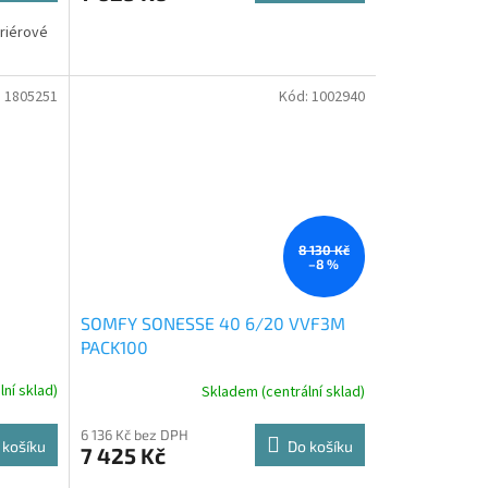
eriérové
:
1805251
Kód:
1002940
8 130 Kč
–8 %
SOMFY SONESSE 40 6/20 VVF3M
PACK100
ní sklad)
Skladem (centrální sklad)
6 136 Kč bez DPH
 košíku
Do košíku
7 425 Kč