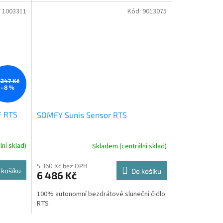
:
1003311
Kód:
9013075
 247 Kč
–8 %
 RTS
SOMFY Sunis Sensor RTS
ní sklad)
Skladem (centrální sklad)
5 360 Kč bez DPH
 košíku
Do košíku
6 486 Kč
100% autonomní bezdrátové sluneční čidlo
RTS