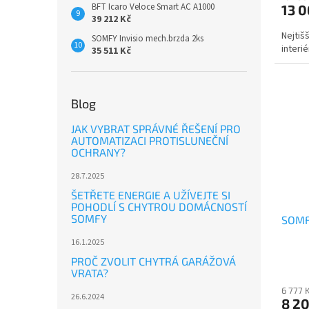
BFT Icaro Veloce Smart AC A1000
13 0
39 212 Kč
Nejtiš
SOMFY Invisio mech.brzda 2ks
interi
35 511 Kč
Blog
JAK VYBRAT SPRÁVNÉ ŘEŠENÍ PRO
AUTOMATIZACI PROTISLUNEČNÍ
OCHRANY?
28.7.2025
ŠETŘETE ENERGIE A UŽÍVEJTE SI
POHODLÍ S CHYTROU DOMÁCNOSTÍ
SOMFY
SOMF
16.1.2025
PROČ ZVOLIT CHYTRÁ GARÁŽOVÁ
VRATA?
6 777 
26.6.2024
8 2