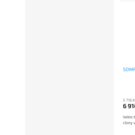
SOMF
5 716 
6 91
Velmi 
clony 