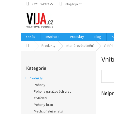
Přejít
+420 774 929 755
info@vija.cz
na
obsah
O Nás
Inspirace
Produkty
Blog
K
Domů
Produkty
Interiérové stínění
Vnitřní
P
Vnit
o
Přeskočit
s
Kategorie
kategorie
t
r
Produkty
a
Pohony
n
Pohony garážových vrat
Nejpr
n
í
Ovládání
p
Pohony bran
a
Mech. příslušenství