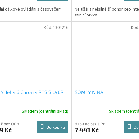
lní dálkové ovládání s časovačem
Nejtišší a nejsilnější pohon pro int
stínicí prvky
Kód:
1805216
Kód
 Telis 6 Chronis RTS SILVER
SOMFY NINA
Skladem (centrální sklad)
Skladem (centrál
Kč bez DPH
6 150 Kč bez DPH
Do košíku
Do
9 Kč
7 441 Kč