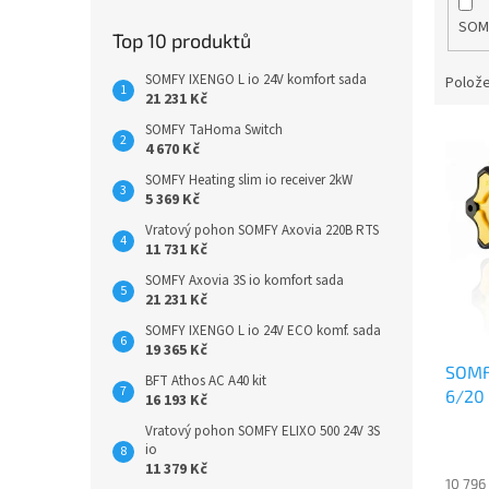
SOM
Top 10 produktů
SOMFY IXENGO L io 24V komfort sada
Polože
21 231 Kč
SOMFY TaHoma Switch
V
4 670 Kč
ý
SOMFY Heating slim io receiver 2kW
p
5 369 Kč
i
s
Vratový pohon SOMFY Axovia 220B RTS
11 731 Kč
p
r
SOMFY Axovia 3S io komfort sada
21 231 Kč
o
d
SOMFY IXENGO L io 24V ECO komf. sada
u
19 365 Kč
SOMF
k
BFT Athos AC A40 kit
6/20
t
16 193 Kč
ů
Vratový pohon SOMFY ELIXO 500 24V 3S
io
11 379 Kč
10 796