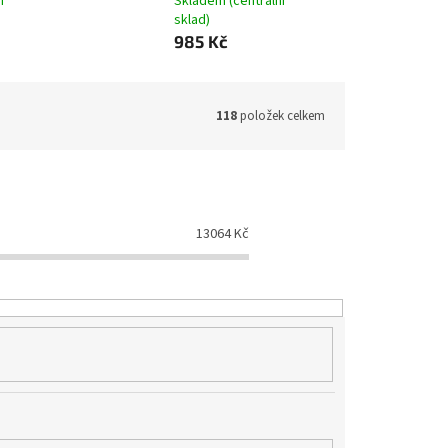
í
Skladem (centrální
sklad)
985 Kč
118
položek celkem
13064
Kč