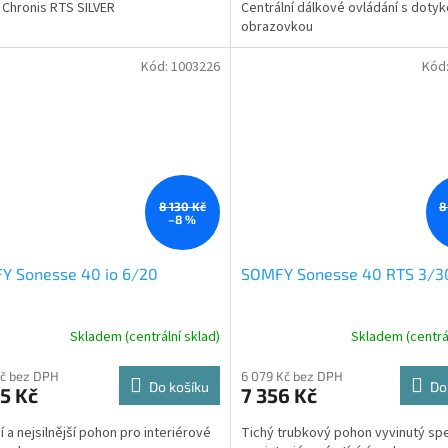
6 Chronis RTS SILVER
Centrální dálkové ovládání s doty
obrazovkou
Kód:
1003226
Kód
8 130 Kč
8
–8 %
Y Sonesse 40 io 6/20
SOMFY Sonesse 40 RTS 3/3
Skladem (centrální sklad)
Skladem (centrál
Kč bez DPH
6 079 Kč bez DPH
Do košíku
Do
5 Kč
7 356 Kč
í a nejsilnější pohon pro interiérové
Tichý trubkový pohon vyvinutý sp