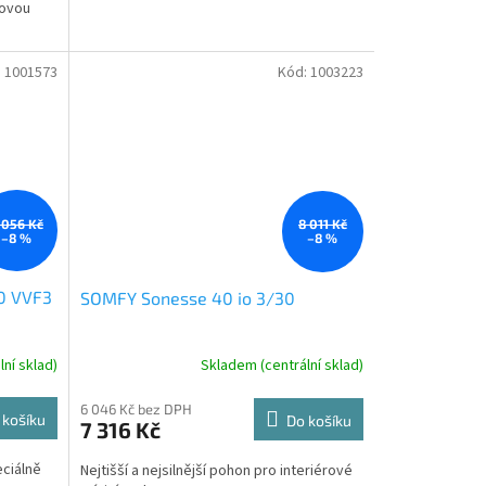
kovou
:
1001573
Kód:
1003223
 056 Kč
8 011 Kč
–8 %
–8 %
0 VVF3
SOMFY Sonesse 40 io 3/30
ní sklad)
Skladem (centrální sklad)
6 046 Kč bez DPH
 košíku
Do košíku
7 316 Kč
eciálně
Nejtišší a nejsilnější pohon pro interiérové