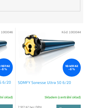
:
1003046
Kód:
1003044
2 107 Kč
10 491 Kč
–8 %
–8 %
S 6/20
SOMFY Sonesse Ultra 50 6/20
ní sklad)
Skladem (centrální sklad)
7 917 Kč bez DPH