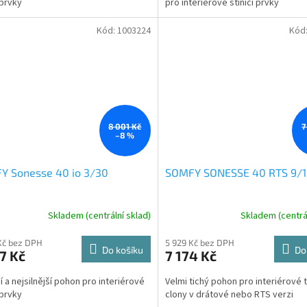
í prvky
pro interiérové stínící prvky
Kód:
1003224
Kód
8 001 Kč
7
–8 %
Y Sonesse 40 io 3/30
SOMFY SONESSE 40 RTS 9/1
Skladem (centrální sklad)
Skladem (centrál
Kč bez DPH
5 929 Kč bez DPH
Do košíku
Do
7 Kč
7 174 Kč
í a nejsilnější pohon pro interiérové
Velmi tichý pohon pro interiérové t
í prvky
clony v drátové nebo RTS verzi