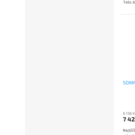
Telis 
SOMF
6 136 
7 42
Nejtišš