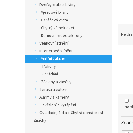
n
Dveře, vrata a brány
e
Vjezdové brány
l
Garážová vrata
Ř
Chytrý zámek dveří
a
Nejdra
Domovní videotelefony
z
Venkovní stínění
e
Interiérové stínění
n
Vnitřní žaluzie
í
p
Pohony
r
Ovládání
o
Záclony a závěsy
d
Terasa a exteriér
u
Alarmy a kamery
k
Osvětlení a vytápění
t
Na s
ů
Ovladače, čidla a Chytrá domácnost
Značky
Znač