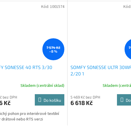
Kód:
1001574
Kód
7 574 Kč
7
–8 %
Y SONESSE 40 RTS 3/30
SOMFY SONESSE ULTR 30WF
2/20 1
Skladem (centrální sklad)
Skladem (centrál
Kč bez DPH
5 469 Kč bez DPH
Do košíku
Do
6 Kč
6 618 Kč
tichý pohon pro interiérové textilní
v drátové nebo RTS verzi