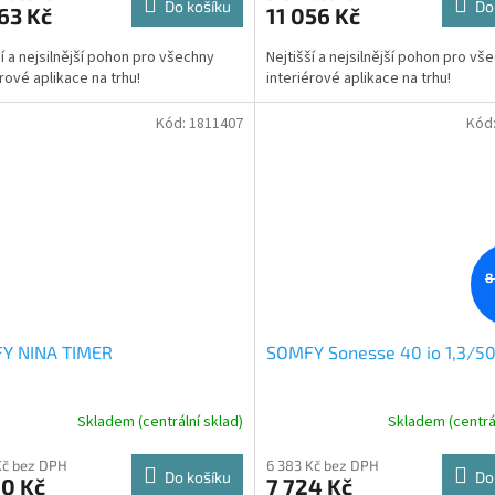
Do košíku
Do
63 Kč
11 056 Kč
ší a nejsilnější pohon pro všechny
Nejtišší a nejsilnější pohon pro vš
érové aplikace na trhu!
interiérové aplikace na trhu!
Kód:
1811407
Kód
8
Y NINA TIMER
SOMFY Sonesse 40 io 1,3/5
Skladem (centrální sklad)
Skladem (centrál
Kč bez DPH
6 383 Kč bez DPH
Do košíku
Do
00 Kč
7 724 Kč