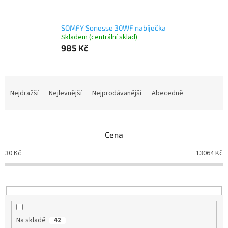
SOMFY Sonesse 30WF nabíječka
Skladem (centrální sklad)
985 Kč
Ř
a
Nejdražší
Nejlevnější
Nejprodávanější
Abecedně
z
e
n
Cena
í
p
30
Kč
13064
Kč
r
o
d
u
k
t
Na skladě
42
ů