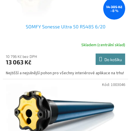
t
ů
14 305 Kč
–8 %
SOMFY Sonesse Ultra 50 RS485 6/20
Skladem (centrální sklad)
10 796 Kč bez DPH
Do košíku
13 063 Kč
Nejtišší a nejsilnější pohon pro všechny interiérové aplikace na trhu!
Kód:
1003046