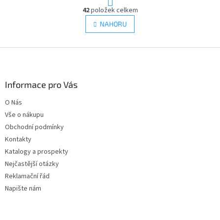
t
O
r
42
položek celkem
v
á
l
NAHORU
n
á
k
d
o
v
Z
a
á
c
á
n
í
p
í
p
a
Informace pro Vás
r
t
v
O Nás
í
k
Vše o nákupu
y
v
Obchodní podmínky
ý
Kontakty
p
Katalogy a prospekty
i
s
Nejčastější otázky
u
Reklamační řád
Napište nám