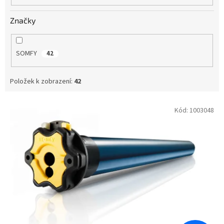
Značky
SOMFY
42
Položek k zobrazení:
42
V
Kód:
1003048
ý
p
i
s
p
r
o
d
u
k