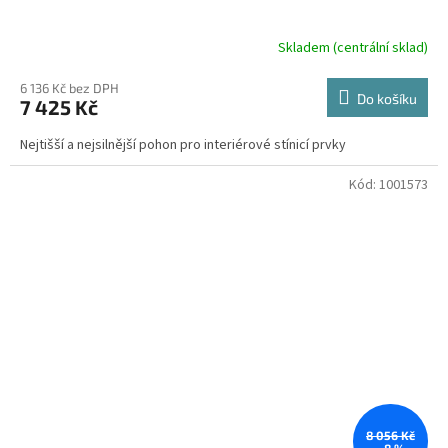
Skladem (centrální sklad)
6 136 Kč bez DPH
Do košíku
7 425 Kč
Nejtišší a nejsilnější pohon pro interiérové stínicí prvky
Kód:
1001573
8 056 Kč
–8 %