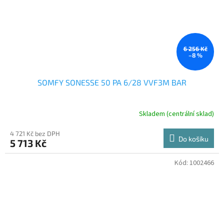
6 256 Kč
–8 %
SOMFY SONESSE 50 PA 6/28 VVF3M BAR
Skladem (centrální sklad)
4 721 Kč bez DPH
Do košíku
5 713 Kč
Kód:
1002466