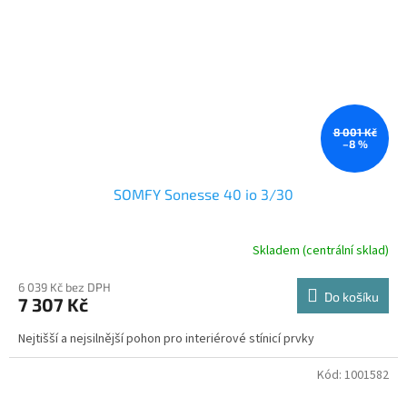
8 001 Kč
–8 %
SOMFY Sonesse 40 io 3/30
Skladem (centrální sklad)
6 039 Kč bez DPH
Do košíku
7 307 Kč
Nejtišší a nejsilnější pohon pro interiérové stínicí prvky
Kód:
1001582