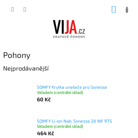
Přejít
NÁKUP
na
obsah
KOŠÍK
Pohony
Nejprodávanější
SOMFY Krytka unašeče pro Sonesse
Skladem (centrální sklad)
60 Kč
SOMFY Li-ion Nab. Sonesse 28 WF RTS
Skladem (centrální sklad)
464 Kč