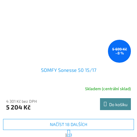
5 699 Kč
–8 %
SOMFY Sonesse 50 15/17
Skladem (centrální sklad)
4 301 Kč bez DPH
Do košíku
5 204 Kč
NAČÍST 18 DALŠÍCH
S
1
3