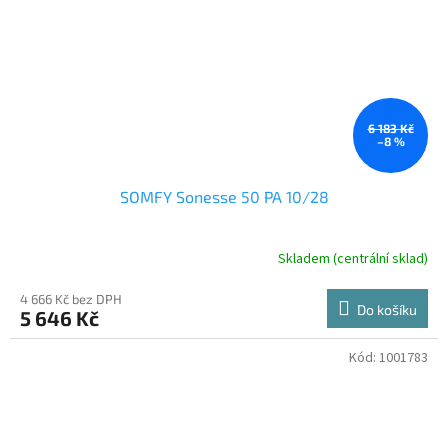
6 183 Kč
–8 %
SOMFY Sonesse 50 PA 10/28
Skladem (centrální sklad)
4 666 Kč bez DPH
Do košíku
5 646 Kč
Kód:
1001783