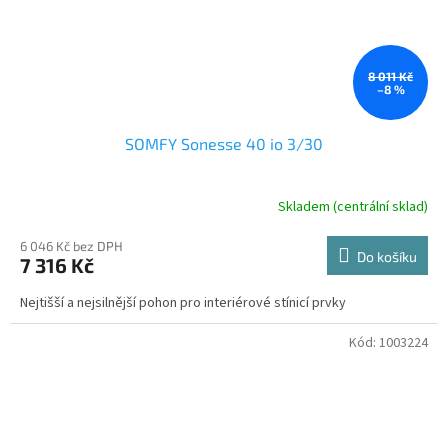
8 011 Kč
–8 %
SOMFY Sonesse 40 io 3/30
Skladem (centrální sklad)
6 046 Kč bez DPH
Do košíku
7 316 Kč
Nejtišší a nejsilnější pohon pro interiérové stínicí prvky
Kód:
1003224