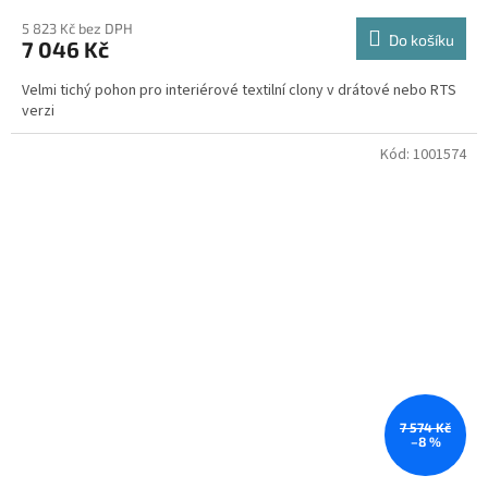
5 823 Kč bez DPH
Do košíku
7 046 Kč
Velmi tichý pohon pro interiérové textilní clony v drátové nebo RTS
verzi
Kód:
1001574
7 574 Kč
–8 %