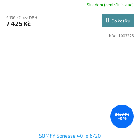
Skladem (centrální sklad)
6 136 Kč bez DPH
Do košíku
7 425 Kč
Kód:
1003226
8 130 Kč
–8 %
SOMFY Sonesse 40 io 6/20