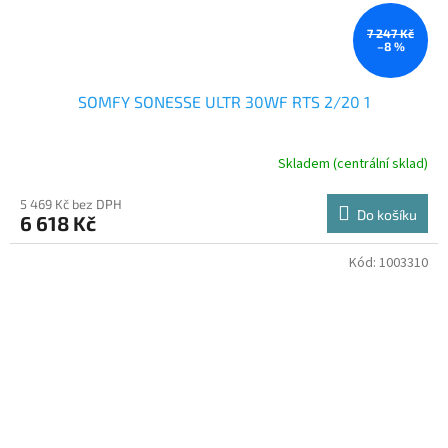
7 247 Kč
–8 %
SOMFY SONESSE ULTR 30WF RTS 2/20 1
Skladem (centrální sklad)
5 469 Kč bez DPH
Do košíku
6 618 Kč
Kód:
1003310