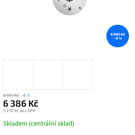
6 993 Kč
–8 %
6 993 Kč
–8 %
6 386 Kč
5 278 Kč bez DPH
Měrná
Skladem (centrální sklad)
cena: