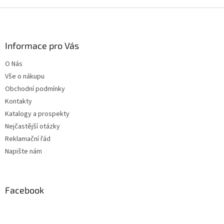
Z
á
p
a
Informace pro Vás
t
O Nás
í
Vše o nákupu
Obchodní podmínky
Kontakty
Katalogy a prospekty
Nejčastější otázky
Reklamační řád
Napište nám
Facebook