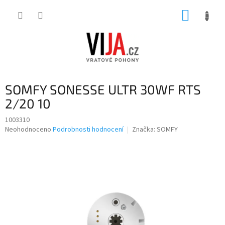
Přejít
NÁKUP
na
obsah
KOŠÍK
SOMFY SONESSE ULTR 30WF RTS
2/20 10
1003310
Průměrné
Neohodnoceno
Podrobnosti hodnocení
Značka:
SOMFY
hodnocení
produktu
je
0,0
z
5
hvězdiček.