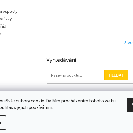
v
ý
 prospekty
p
 otázky
i
s
 řád
u
m
Sled
Vyhledávání
HLEDAT
Somfy.cz
Kontakt
oužívá soubory cookie. Dalším procházením tohoto webu
ouhlas s jejich používáním.
í