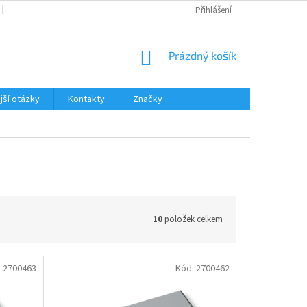
KATALOGY A PROSPEKTY
NEJČASTĚJŠÍ OTÁZKY
Přihlášení
REKLAMAČNÍ Ř
NÁKUPNÍ
Prázdný košík
KOŠÍK
jší otázky
Kontakty
Značky
10
položek celkem
:
2700463
Kód:
2700462