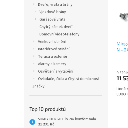
i
r
n
Dveře, vrata a brány
s
o
e
Vjezdové brány
p
d
l
r
u
Garážová vrata
o
k
Chytrý zámek dveří
d
t
Domovní videotelefony
u
ů
Venkovní stínění
Ming
k
Interiérové stínění
N - 2
t
ů
Terasa a exteriér
Alarmy a kamery
Osvětlení a vytápění
9 529 
11 5
Ovladače, čidla a Chytrá domácnost
Značky
Lineár
EURO +
Top 10 produktů
SOMFY IXENGO L io 24V komfort sada
21 231 Kč