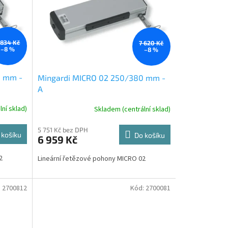
 834 Kč
7 620 Kč
–8 %
–8 %
0 mm -
Mingardi MICRO 02 250/380 mm -
A
ní sklad)
Skladem (centrální sklad)
5 751 Kč bez DPH
 košíku
Do košíku
6 959 Kč
2
Lineární řetězové pohony MICRO 02
:
2700812
Kód:
2700081