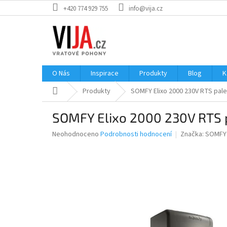
Přejít
+420 774 929 755
info@vija.cz
na
obsah
O Nás
Inspirace
Produkty
Blog
K
Domů
Produkty
SOMFY Elixo 2000 230V RTS pale
SOMFY Elixo 2000 230V RTS 
Průměrné
Neohodnoceno
Podrobnosti hodnocení
Značka:
SOMFY
hodnocení
produktu
je
0,0
z
5
hvězdiček.