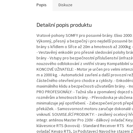
Popis
Diskuze
Detailní popis produktu
Vratové pohony SOMFY pro posuvné brány. Elixo 2000: 
Výkonný, přesný a bezpečný i pro nejdelší posuvné b
brány s křídlem o šířce až 20m a hmotnosti až 2000kg
- Vestavěný enkodér pro přesné sledování polohy brán
brány - Vstupy pro bezpečnostní příslušenství (infrazá
nouzového odblokování z vnitřní strany Kompatibilní 
KONCOVÉ UŽIVATELE: - Motor je určen pro velmi intenziv
m a 2000 kg. - Automatické zavření a další provozní re
částečného otevření pro chodce a cyklisty. - Enkodéro
maximálního klidu a bezpečnosti uživatelům brány. - I
PRO PROFESIONÁLY: - Tažná síla a zpomalený dojezd se
rozměrům a hmotnosti brány. - Převodovka je uložena v
minimalizuje její opotřebení. - Zabezpečení proti př
překážek. - Samosvornost motoru zaručuje dokonalé u
vniknutí. SOUVISEJÍCÍ PRODUKTY: - zesílený ocelový h
integr. anténou Master Pro 230V - dálkový ovladač Ke
klávesnice RTS (kovová) - Standard Receiver RTS Komp
ovladač Keygo RTS, 1x Podstavec) Navod ke stazeni 