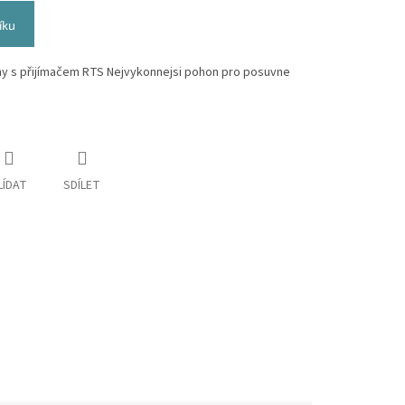
íku
y s přijímačem RTS Nejvykonnejsi pohon pro posuvne
LÍDAT
SDÍLET