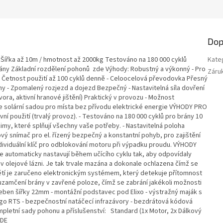
Dop
Šířka až 10m / hmotnost až 2000kg Testováno na 180 000 cyklů
Kate
rány Základní rozdělení pohonů zde Výhody: Robustný a výkonný - Pro
Záru
 - Četnost použití až 100 cyklů denně - Celoocelová převodovka Přesný
y - Zpomalený rozjezd a dojezd Bezpečný - Nastavitelná síla dovření
vora, aktivní hranové jištění) Praktický v provozu - Možnost
se solární sadou pro místa bez přívodu elektrické energie VÝHODY PRO
ní použití (trvalý provoz). - Testováno na 180 000 cyklů pro brány 10
žimy, které splňují všechny vaše potřeby. - Nastavitelná poloha
vý snímač pro el. řízený bezpečný a konstantní pohyb, pro zajištění
ndividuální klíč pro odblokování motoru při výpadku proudu. VÝHODY
 automaticky nastavují během učícího cyklu tak, aby odpovídaly
 olejové lázni. Je tak trvale mazána a dokonale ochlazena čímž se
epětí je zaručeno elektronickým systémem, který detekuje přítomnost
zamčení brány v zavřené poloze, čímž se zabrání jakékoli možnosti
řeben šířky 22mm - montážní podstavec pod Elixo - výstražný maják s
ygo RTS - bezpečnostní natáčecí infrazávory - bezdrátová kódová
letní sady pohonu a příslušenství: Standard (1x Motor, 2x Dálkový
ZDE