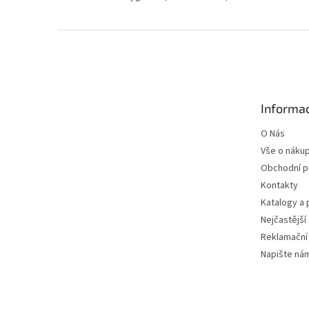
Z
á
p
a
t
Informac
í
O Nás
Vše o náku
Obchodní 
Kontakty
Katalogy a
Nejčastější
Reklamační
Napište ná