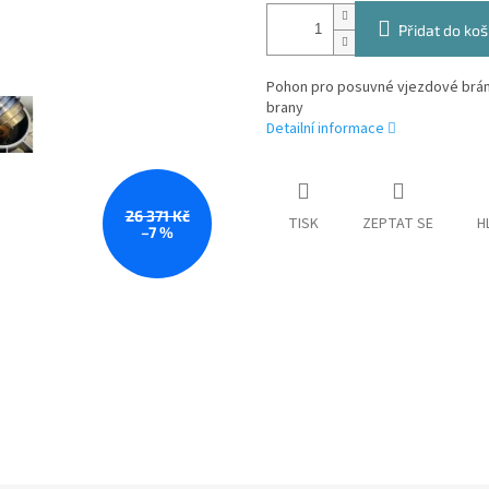
Přidat do koš
Pohon pro posuvné vjezdové brán
brany
Detailní informace
26 371 Kč
TISK
ZEPTAT SE
H
–7 %