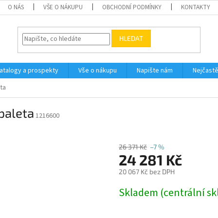
O NÁS
VŠE O NÁKUPU
OBCHODNÍ PODMÍNKY
KONTAKTY
HLEDAT
atalogy a prospekty
Vše o nákupu
Napište nám
Nejčastě
ta
paleta
1216600
26 371 Kč
–7 %
24 281 Kč
20 067 Kč bez DPH
Měrná
Skladem (centrální sk
cena: