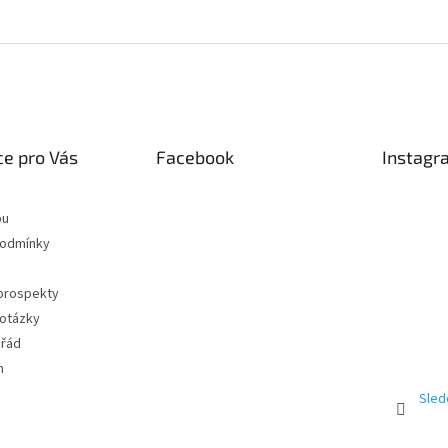
e pro Vás
Facebook
Instagr
pu
podmínky
 prospekty
 otázky
 řád
m
Sled