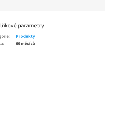
lňkové parametry
gorie
:
Produkty
ka
:
60 měsíců