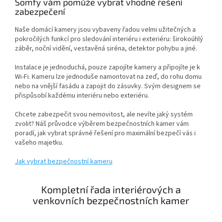
Somfy vám pomůže vybrat vhodné řešení
zabezpečení
Naše domácí kamery jsou vybaveny řadou velmi užitečných a
pokročilých funkcí pro sledování interiéru i exteriéru: širokoúhlý
záběr, noční vidění, vestavěná siréna, detektor pohybu a jiné.
Instalace je jednoduchá, pouze zapojíte kamery a připojíte je k
Wi-Fi. Kameru lze jednoduše namontovat na zeď, do rohu domu
nebo na vnější fasádu a zapojit do zásuvky. Svým designem se
přispůsobí každému interiéru nebo exteriéru.
Chcete zabezpečit svou nemovitost, ale nevíte jaký systém
zvolit? Náš průvodce výběrem bezpečnostních kamer vám
poradí, jak vybrat správné řešení pro maximální bezpečí vás i
vašeho majetku.
Jak vybrat bezpečnostní kameru
Kompletní řada interiérových a
venkovních bezpečnostních kamer