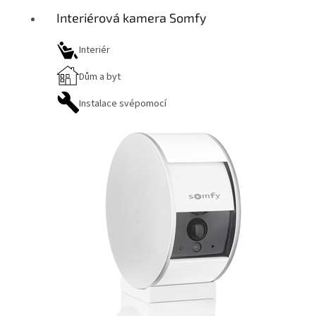
Interiérová kamera Somfy
Interiér
Dům a byt
Instalace svépomocí