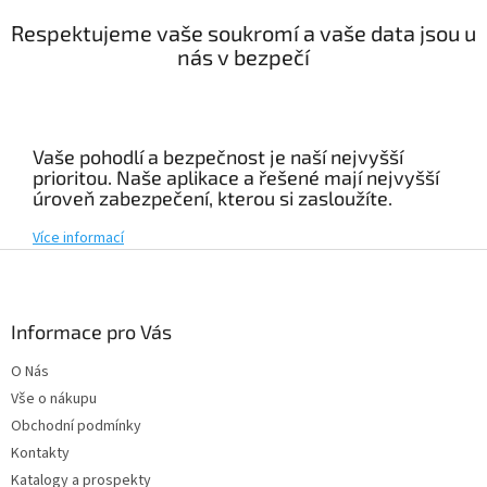
Respektujeme vaše soukromí a vaše data jsou u
nás v bezpečí
Vaše pohodlí a bezpečnost je naší nejvyšší
prioritou. Naše aplikace a řešené mají nejvyšší
úroveň zabezpečení, kterou si zasloužíte.
Více informací
Z
á
p
a
Informace pro Vás
t
O Nás
í
Vše o nákupu
Obchodní podmínky
Kontakty
Katalogy a prospekty