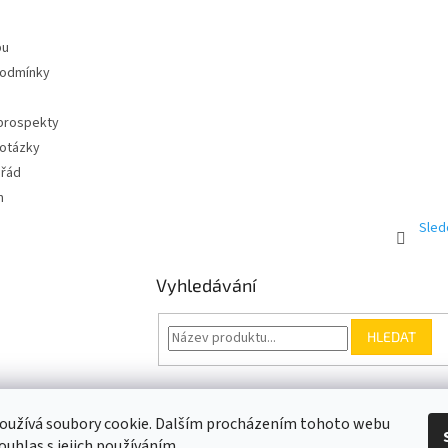
pu
podmínky
 prospekty
 otázky
 řád
m
Sled
Vyhledávání
HLEDAT
Somfy.cz
Kontakt
oužívá soubory cookie. Dalším procházením tohoto webu
ouhlas s jejich používáním.