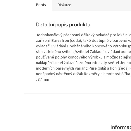
Popis
Diskuze
Detailní popis produktu
Jednokanálový přenosný dálkový ovladač pro lokální ov
zařízení. Barva Iron (šedá), také dostupné v barevné var
ovladač Ovládání 1 poháněného koncového výrobku (př
stmívatelného svítidla/svítidel Základní ovládání pom
používané polohy koncového výrobku a možnost jejího 
naklápění lamel žaluzií či změnu intenzity světel Je
moderních barevných variant: Pure (bílá) a Iron (šedá)
nenápadný nástěnný držák Rozměry a hmotnost Šířka (v
: 37 mm
Z
á
p
a
t
Informac
í