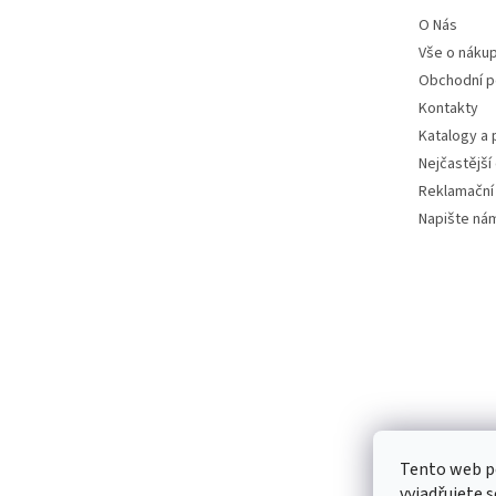
O Nás
Vše o náku
Obchodní 
Kontakty
Katalogy a
Nejčastější
Reklamační
Napište ná
Tento web p
vyjadřujete s