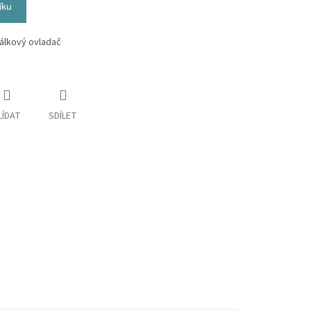
íku
dálkový ovladač
LÍDAT
SDÍLET