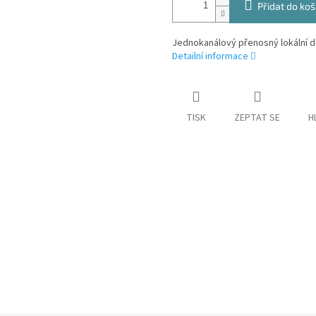
Přidat do koš
Jednokanálový přenosný lokální 
Detailní informace
TISK
ZEPTAT SE
H