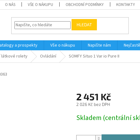
O NÁS
VŠE O NÁKUPU
OBCHODNÍ PODMÍNKY
KONTAKTY
HLEDAT
atalogy a prospekty
Vše o nákupu
Napište nám
Nejčastě
 látkové rolety
Ovládání
SOMFY Situo 1 Var io Pure II
0363
2 451 Kč
2 026 Kč bez DPH
Měrná
Skladem (centrální sk
cena: