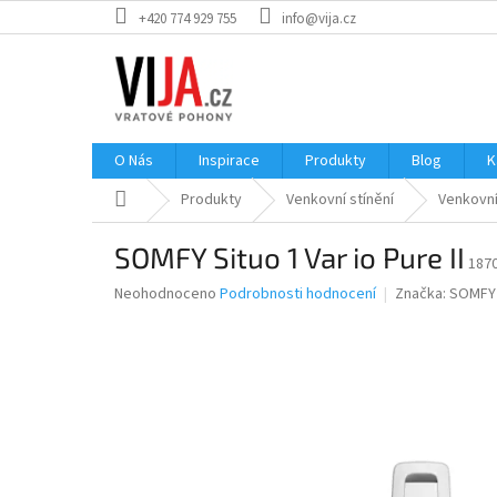
Přejít
+420 774 929 755
info@vija.cz
na
obsah
O Nás
Inspirace
Produkty
Blog
K
Domů
Produkty
Venkovní stínění
Venkovní
SOMFY Situo 1 Var io Pure II
187
Průměrné
Neohodnoceno
Podrobnosti hodnocení
Značka:
SOMFY
hodnocení
produktu
je
0,0
z
5
hvězdiček.