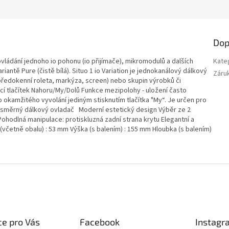
Dop
ládání jednoho io pohonu (io přijímače), mikromodulů a dalších
Kate
iantě Pure (čistě bílá). Situo 1 io Variation je jednokanálový dálkový
Záru
edokenní roleta, markýza, screen) nebo skupin výrobků či
ocí tlačítek Nahoru/My/Dolů Funkce mezipolohy - uložení často
okamžitého vyvolání jediným stisknutím tlačítka "My“. Je určen pro
dnosměrný dálkový ovladač Moderní estetický design Výběr ze 2
 Pohodlná manipulace: protiskluzná zadní strana krytu Elegantní a
četně obalu) : 53 mm Výška (s balením) : 155 mm Hloubka (s balením)
e pro Vás
Facebook
Instagr