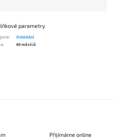
lňkové parametry
gorie
:
Ovládání
ka
:
60 měsíců
am
Přijímáme online