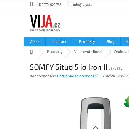
Přejít
+420 774 929 755
info@vija.cz
na
obsah
O Nás
Inspirace
Produkty
Blog
K
Domů
Produkty
Venkovní stínění
Venkovní
SOMFY Situo 5 io Iron II
1870332
Průměrné
Neohodnoceno
Podrobnosti hodnocení
Značka:
SOMFY
hodnocení
produktu
je
0,0
z
5
hvězdiček.