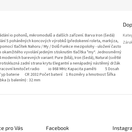
Dop
ádání io pohonů, mikromodulů a dalších zařízení. Barva Iron (šedá)
Kate
ládání 5 poháněných koncových výrobků (předokenní roleta, markýza,
Záru
 pomocí tlačítek Nahoru / My / Dolů Funkce mezipolohy - uložení často
 okamžitého vyvolání jediným stisknutím tlačítka "my“. Jednosměrný
oderních barevných variant: Pure (bílá), Iron (šedá), Natural (světlé
protiskluzná zadní strana krytu Elegantní a nenápadný nástěnný držák
 Pracovní kmitočet radio io 868 MHz Kapacita paměti 5 Dosah
p baterie CR 2032 Počet baterií 1 Rozměry a hmotnost Šířka
bka (s balením) : 32 mm
e pro Vás
Facebook
Instagr