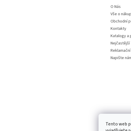
O Nás
Vše o náku
Obchodní 
Kontakty
Katalogy a
Nejčastější
Reklamační
Napište ná
Tento web p
vyjadřujete s