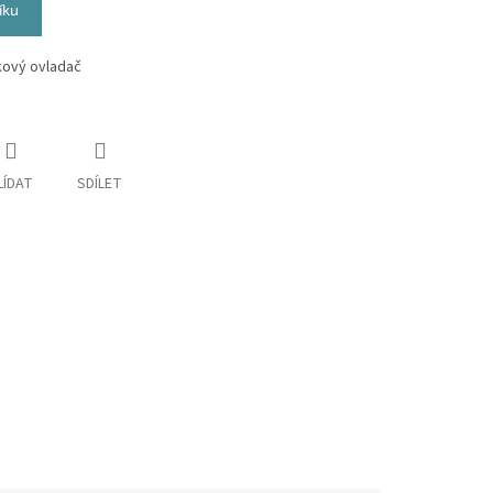
íku
lkový ovladač
LÍDAT
SDÍLET