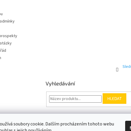
pu
podmínky
 prospekty
 otázky
 řád
m
Sled
Vyhledávání
HLEDAT
Somfy.cz
Kontakt
oužívá soubory cookie. Dalším procházením tohoto webu
ouhlas s jejich používáním.