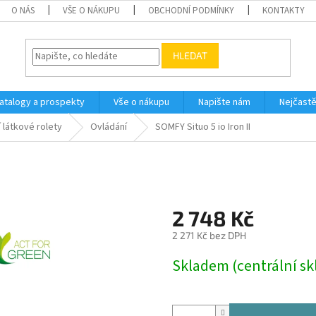
O NÁS
VŠE O NÁKUPU
OBCHODNÍ PODMÍNKY
KONTAKTY
HLEDAT
atalogy a prospekty
Vše o nákupu
Napište nám
Nejčastě
 látkové rolety
Ovládání
SOMFY Situo 5 io Iron II
2 748 Kč
2 271 Kč bez DPH
Měrná
Skladem (centrální sk
cena: