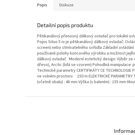
Popis
Diskuze
Detailní popis produktu
Pětikanálový přenosný dálkový ovladač pro lokální ovl
Popis Situo 5 io je pětikanálový dálkový ovladač: Ov
screen) nebo stmívatelného svítidla Základní ovládání
používané polohy koncového výrobku a možnost jejího
dálkový ovladač Moderní estetický design: Výběr ze 4 m
dřevo), Arctic (bílá se vzorem) Pohodlná manipulace: 
Technické parametry CERTIFIKÁTY CE TECHNOLOGIE
ve volném prostoru 150 m ELEKTRICKÉ PARAMETRY Ty
(včetně obalu) : 48 mm Výška (s balením) : 155 mm Hlou
Z
á
p
a
t
Informac
í