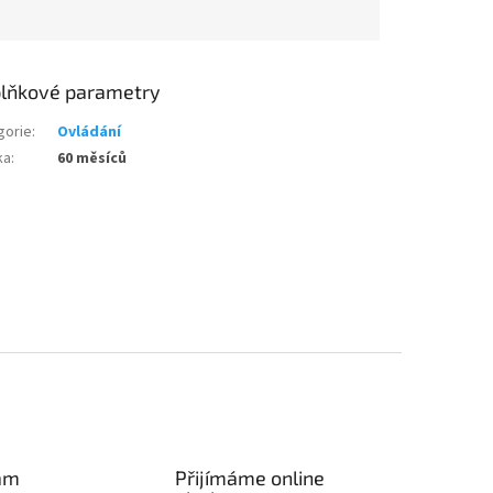
lňkové parametry
gorie
:
Ovládání
ka
:
60 měsíců
am
Přijímáme online