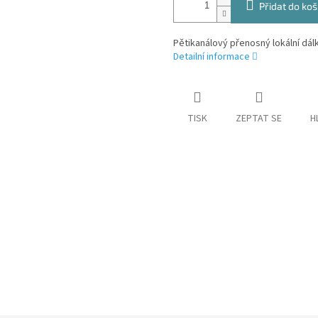
Přidat do koš
Pětikanálový přenosný lokální dá
Detailní informace
TISK
ZEPTAT SE
H