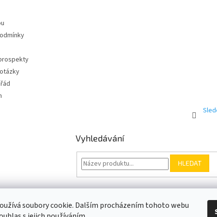
pu
podmínky
 prospekty
 otázky
 řád
m
Sled
Vyhledávání
HLEDAT
Somfy.cz
Kontakt
oužívá soubory cookie. Dalším procházením tohoto webu
ouhlas s jejich používáním.