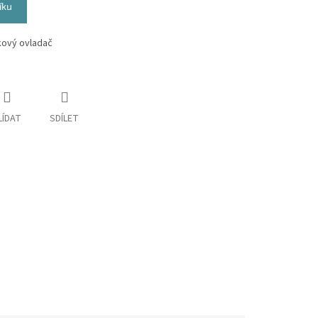
íku
lkový ovladač
LÍDAT
SDÍLET