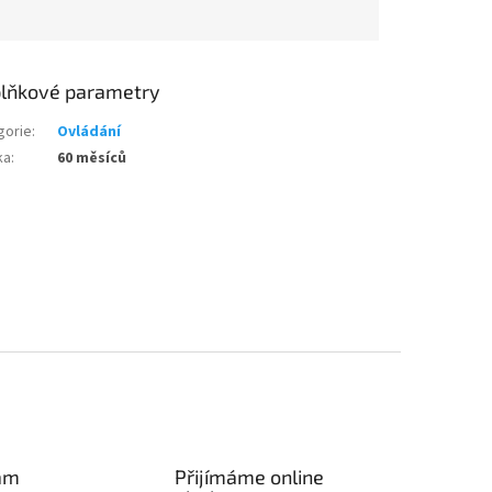
lňkové parametry
gorie
:
Ovládání
ka
:
60 měsíců
am
Přijímáme online