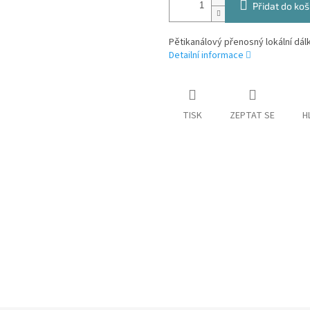
Přidat do koš
Pětikanálový přenosný lokální dá
Detailní informace
TISK
ZEPTAT SE
H