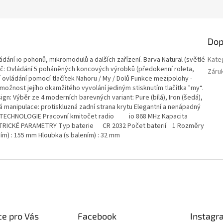
Dop
dání io pohonů, mikromodulů a dalších zařízení. Barva Natural (světlé
Kate
dač: Ovládání 5 poháněných koncových výrobků (předokenní roleta,
Záru
 ovládání pomocí tlačítek Nahoru / My / Dolů Funkce mezipolohy -
ožnost jejího okamžitého vyvolání jediným stisknutím tlačítka "my“.
: Výběr ze 4 moderních barevných variant: Pure (bílá), Iron (šedá),
ná manipulace: protiskluzná zadní strana krytu Elegantní a nenápadný
E TECHNOLOGIE Pracovní kmitočet radio io 868 MHz Kapacita
RICKÉ PARAMETRY Typ baterie CR 2032 Počet baterií 1 Rozměry
ním) : 155 mm Hloubka (s balením) : 32 mm
e pro Vás
Facebook
Instagr