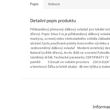
Popis
Diskuze
Detailní popis produktu
Pětikanálový přenosný dálkový ovladač pro lokální ovlá
dřevo). Popis Situo 5 io je pětikanálový dálkový ovla
markýza, screen) nebo stmívatelného svítidla Základní
uložení často používané polohy koncového výrobku a m
Jednosměrný dálkový ovladač Moderní estetický design
Natural (světlé dřevo), Arctic (bílá se vzorem) Pohodl
nástěnný držák Technické parametry CERTIFIKÁTY C
paměti 5 Dosah ve volném prostoru 150 m ELEKT
a hmotnost Šířka (včetně obalu) : 48 mm Výška (s bale
Z
á
p
a
t
Informac
í