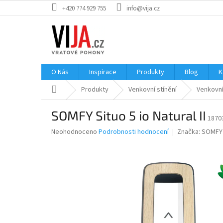
Přejít
+420 774 929 755
info@vija.cz
na
obsah
O Nás
Inspirace
Produkty
Blog
K
Domů
Produkty
Venkovní stínění
Venkovní
SOMFY Situo 5 io Natural II
1870
Průměrné
Neohodnoceno
Podrobnosti hodnocení
Značka:
SOMFY
hodnocení
produktu
je
0,0
z
5
hvězdiček.