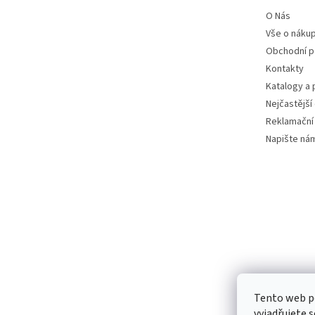
O Nás
Vše o náku
Obchodní 
Kontakty
Katalogy a
Nejčastější
Reklamační
Napište ná
Tento web p
vyjadřujete s