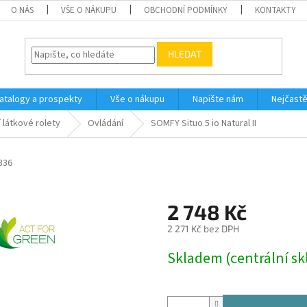
O NÁS
VŠE O NÁKUPU
OBCHODNÍ PODMÍNKY
KONTAKTY
HLEDAT
atalogy a prospekty
Vše o nákupu
Napište nám
Nejčastě
 látkové rolety
Ovládání
SOMFY Situo 5 io Natural II
336
2 748 Kč
2 271 Kč bez DPH
Měrná
Skladem (centrální sk
cena: