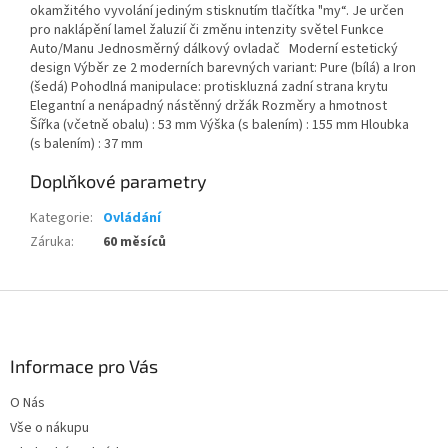
okamžitého vyvolání jediným stisknutím tlačítka "my“. Je určen
pro naklápění lamel žaluzií či změnu intenzity světel Funkce
Auto/Manu Jednosměrný dálkový ovladač Moderní estetický
design Výběr ze 2 moderních barevných variant: Pure (bílá) a Iron
(šedá) Pohodlná manipulace: protiskluzná zadní strana krytu
Elegantní a nenápadný nástěnný držák Rozměry a hmotnost
Šířka (včetně obalu) : 53 mm Výška (s balením) : 155 mm Hloubka
(s balením) : 37 mm
Doplňkové parametry
Kategorie
:
Ovládání
Záruka
:
60 měsíců
Z
á
p
a
Informace pro Vás
t
O Nás
í
Vše o nákupu