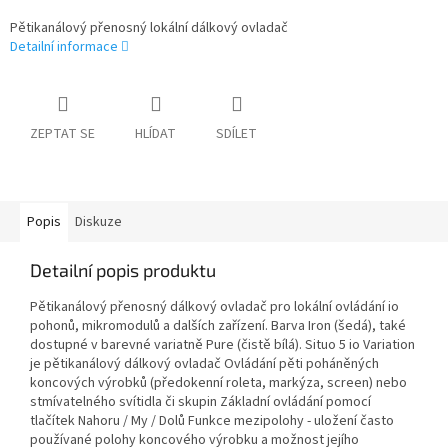
Pětikanálový přenosný lokální dálkový ovladač
Detailní informace
ZEPTAT SE
HLÍDAT
SDÍLET
Popis
Diskuze
Detailní popis produktu
Pětikanálový přenosný dálkový ovladač pro lokální ovládání io
pohonů, mikromodulů a dalších zařízení. Barva Iron (šedá), také
dostupné v barevné variatně Pure (čistě bílá). Situo 5 io Variation
je pětikanálový dálkový ovladač Ovládání pěti poháněných
koncových výrobků (předokenní roleta, markýza, screen) nebo
stmívatelného svítidla či skupin Základní ovládání pomocí
tlačítek Nahoru / My / Dolů Funkce mezipolohy - uložení často
používané polohy koncového výrobku a možnost jejího