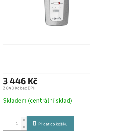
3 446 Kč
2 848 Kč bez DPH
Měrná
Skladem (centrální sklad)
cena:
Přidat do košíku