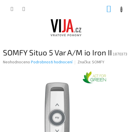
Přejít
NÁKUP
na
obsah
KOŠÍK
SOMFY Situo 5 Var A/M io Iron II
1870373
Průměrné
Neohodnoceno
Podrobnosti hodnocení
Značka:
SOMFY
hodnocení
produktu
je
0,0
z
5
hvězdiček.