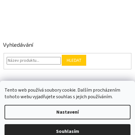
Vyhledávání
HLEDAT
Somfy.cz
Kontakt
Tento web používá soubory cookie. Dalším procházením
tohoto webu vyjadřujete souhlas s jejich používáním.
Nastavení
Vytvořil Shoptet
Souhlasím
Copyright 2026
VIJA.cz
. Všechna práva vyhrazena.