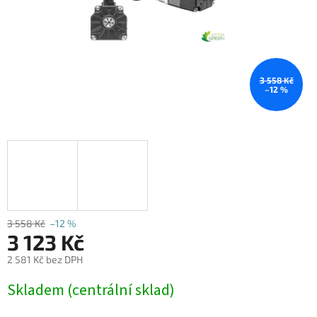
3 558 Kč
–12 %
3 558 Kč
–12 %
3 123 Kč
2 581 Kč bez DPH
Měrná
Skladem (centrální sklad)
cena: