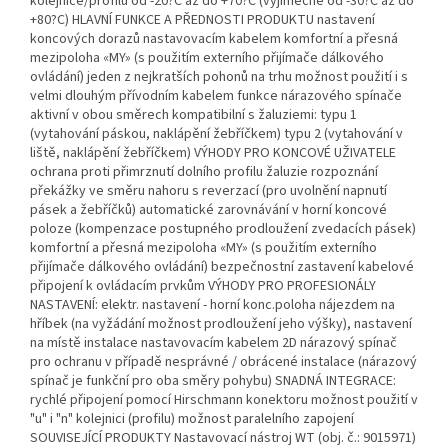
kolejnice/profilu od -20?C až do +70?C (výjimečně od -30?C až do
+80?C) HLAVNÍ FUNKCE A PŘEDNOSTI PRODUKTU nastavení
koncových dorazů nastavovacím kabelem komfortní a přesná
mezipoloha «MY» (s použitím externího přijímače dálkového
ovládání) jeden z nejkratších pohonů na trhu možnost použití i s
velmi dlouhým přívodním kabelem funkce nárazového spínače
aktivní v obou směrech kompatibilní s žaluziemi: typu 1
(vytahování páskou, naklápění žebříčkem) typu 2 (vytahování v
liště, naklápění žebříčkem) VÝHODY PRO KONCOVÉ UŽIVATELE
ochrana proti přimrznutí dolního profilu žaluzie rozpoznání
překážky ve směru nahoru s reverzací (pro uvolnění napnutí
pásek a žebříčků) automatické zarovnávání v horní koncové
poloze (kompenzace postupného prodloužení zvedacích pásek)
komfortní a přesná mezipoloha «MY» (s použitím externího
přijímače dálkového ovládání) bezpečnostní zastavení kabelové
připojení k ovládacím prvkům VÝHODY PRO PROFESIONÁLY
NASTAVENÍ: elektr. nastavení - horní konc.poloha nájezdem na
hříbek (na vyžádání možnost prodloužení jeho výšky), nastavení
na místě instalace nastavovacím kabelem 2D nárazový spínač
pro ochranu v případě nesprávné / obrácené instalace (nárazový
spínač je funkční pro oba směry pohybu) SNADNÁ INTEGRACE:
rychlé připojení pomocí Hirschmann konektoru možnost použití v
"u" i "n" kolejnici (profilu) možnost paralelního zapojení
SOUVISEJÍCÍ PRODUKTY Nastavovací nástroj WT (obj. č.: 9015971)