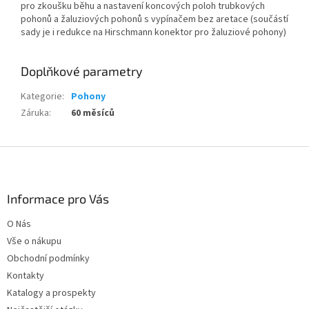
pro zkoušku běhu a nastavení koncových poloh trubkových
pohonů a žaluziových pohonů s vypínačem bez aretace (součástí
sady je i redukce na Hirschmann konektor pro žaluziové pohony)
Doplňkové parametry
Kategorie
:
Pohony
Záruka
:
60 měsíců
Z
á
p
a
Informace pro Vás
t
O Nás
í
Vše o nákupu
Obchodní podmínky
Kontakty
Katalogy a prospekty