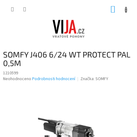
Přejít
NÁKUP
na
obsah
KOŠÍK
SOMFY J406 6/24 WT PROTECT PAL
0,5M
1210599
Průměrné
Neohodnoceno
Podrobnosti hodnocení
Značka:
SOMFY
hodnocení
produktu
je
0,0
z
5
hvězdiček.