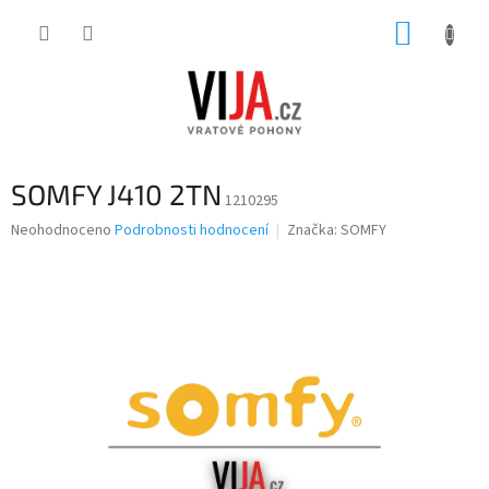
Přejít
NÁKUP
na
obsah
KOŠÍK
SOMFY J410 2TN
1210295
Průměrné
Neohodnoceno
Podrobnosti hodnocení
Značka:
SOMFY
hodnocení
produktu
je
0,0
z
5
hvězdiček.