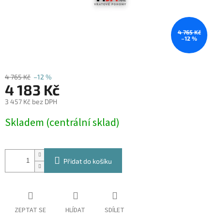
4 765 Kč
–12 %
4 765 Kč
–12 %
4 183 Kč
3 457 Kč bez DPH
Měrná
Skladem (centrální sklad)
cena:
Přidat do košíku
ZEPTAT SE
HLÍDAT
SDÍLET