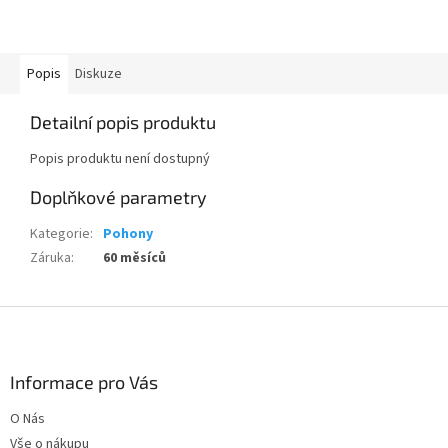
Popis
Diskuze
Detailní popis produktu
Popis produktu není dostupný
Doplňkové parametry
Kategorie
:
Pohony
Záruka
:
60 měsíců
Z
á
p
a
Informace pro Vás
t
O Nás
í
Vše o nákupu