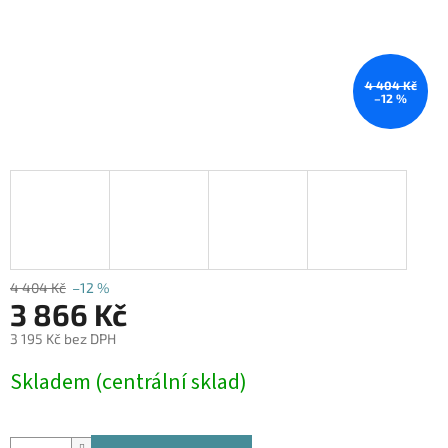
4 404 Kč
–12 %
4 404 Kč
–12 %
3 866 Kč
3 195 Kč bez DPH
Měrná
Skladem (centrální sklad)
cena: