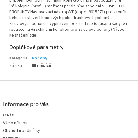
připojení pomocí Hirschmann konektoru možnost použití v "u" i
"n" kolejnici (profilu) možnost paralelního zapojení SOUVISEJÍCÍ
PRODUKTY Nastavovací nástroj WT (obj. č.: 9015971) pro zkoušku
běhu a nastavení koncových poloh trubkových pohonů a
žaluziových pohonů s vypínačem bez aretace (součástí sady je i
redukce na Hirschmann konektor pro žaluziové pohony) Návod
ke stažení zde:
Doplňkové parametry
Kategorie
:
Pohony
Záruka
:
60 měsíců
Z
á
p
a
Informace pro Vás
t
O Nás
í
Vše o nákupu
Obchodní podmínky