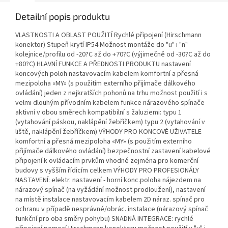
Detailní popis produktu
VLASTNOSTI A OBLAST POUŽITÍ Rychlé připojení (Hirschmann
konektor) Stupeň krytí IP54 Možnost montáže do "u" i "n"
kolejnice/profilu od -20?C až do +70?C (výjimečně od -30?C až do
+80?C) HLAVNÍ FUNKCE A PŘEDNOSTI PRODUKTU nastavení
koncových poloh nastavovacím kabelem komfortní a přesná
mezipoloha «MY» (s použitím externího přijímače dálkového
ovládání) jeden z nejkratších pohonů na trhu možnost použití i s
velmi dlouhým přívodním kabelem funkce nárazového spínače
aktivní v obou směrech kompatibilní s žaluziemi: typu 1
(vytahování páskou, naklápění žebříčkem) typu 2 (vytahování v
liště, naklápění žebříčkem) VÝHODY PRO KONCOVÉ UŽIVATELE
komfortní a přesná mezipoloha «MY» (s použitím externího
přijímače dálkového ovládání) bezpečnostní zastavení kabelové
připojení k ovládacím prvkům vhodné zejména pro komerční
budovy s vyšším řídicím celkem VÝHODY PRO PROFESIONÁLY
NASTAVENÍ: elektr. nastavení - horní konc.poloha nájezdem na
nárazový spínač (na vyžádání možnost prodloužení), nastavení
na místě instalace nastavovacím kabelem 2D náraz. spínač pro
ochranu v případě nesprávné/obrác. instalace (nárazový spínač
funkční pro oba směry pohybu) SNADNÁ INTEGRACE: rychlé