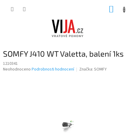
Přejít
NÁKUP
na
obsah
KOŠÍK
SOMFY J410 WT Valetta, balení 1ks
1210341
Průměrné
Neohodnoceno
Podrobnosti hodnocení
Značka:
SOMFY
hodnocení
produktu
je
0,0
z
5
hvězdiček.