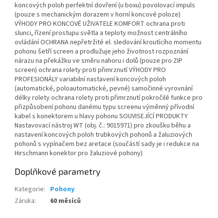
koncových poloh perfektní dovření (u boxu) povolovací impuls
(pouze s mechanickým dorazem v horní koncové poloze)
VÝHODY PRO KONCOVÉ UŽIVATELE KOMFORT ochrana proti
slunci, řízení prostupu světla a teploty možnost centrálního
ovládání OCHRANA nepřetržité el. sledování kroutícího momentu
pohonu šetří screen a prodlužuje jeho životnost rozpoznání
nárazu na překážku ve směru nahoru i dolů (pouze pro ZIP
screen) ochrana rolety proti přimrznutí VÝHODY PRO
PROFESIONÁLY variabilní nastavení koncových poloh
(automatické, poloautomatické, pevné) samočinné vyrovnání
délky rolety ochrana rolety proti přimrznutí pokročilé funkce pro
přizpůsobení pohonu danému typu screenu výměnný přívodní
kabel s konektorem u hlavy pohonu SOUVISEJÍCÍ PRODUKTY
Nastavovací nástroj WT (obj. č.: 9015971) pro zkoušku běhu a
nastavení koncových poloh trubkových pohonů a žaluziových
pohonů s vypínačem bez aretace (součástí sady je i redukce na
Hirschmann konektor pro žaluziové pohony)
Doplňkové parametry
Kategorie
:
Pohony
Záruka
:
60 měsíců