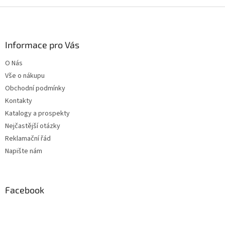
Z
á
p
a
Informace pro Vás
t
O Nás
í
Vše o nákupu
Obchodní podmínky
Kontakty
Katalogy a prospekty
Nejčastější otázky
Reklamační řád
Napište nám
Facebook