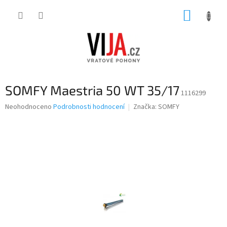
Přejít
NÁKUP
na
obsah
KOŠÍK
SOMFY Maestria 50 WT 35/17
1116299
Průměrné
Neohodnoceno
Podrobnosti hodnocení
Značka:
SOMFY
hodnocení
produktu
je
0,0
z
5
hvězdiček.