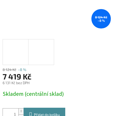
8 124 Kč
–8 %
8 124 Kč
–8 %
7 419 Kč
6 131 Kč bez DPH
Měrná
Skladem (centrální sklad)
cena:
Přidat do košíku