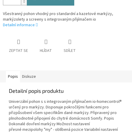
Všestranný pohon vhodný pro standardní a kazetové markýzy,
markýzolety a screeny s integrovaným přijímačem io
Detailní informace
ZEPTAT SE
HLÍDAT
SDÍLET
Popis
Diskuze
Detailní popis produktu
Univerzální pohon s s integrovaným přijímačem io-homecontrol®
určený pro markýzy. Disponuje pokročilými funkcemi pro
přizpůsobení všem specifikům dané markýzy. Připravený pro
plnohodnotné připojení do chytré domácnosti Somfy. Popis
Dokonalé dovření markýzy Možnost nastavení
přesné mezipolohy "my" - oblíbená pozice Variabilní nastavení