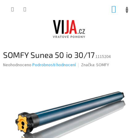
Přejít
NÁKUP
na
obsah
KOŠÍK
SOMFY Sunea 50 io 30/17
1115204
Průměrné
Neohodnoceno
Podrobnosti hodnocení
Značka:
SOMFY
hodnocení
produktu
je
0,0
z
5
hvězdiček.