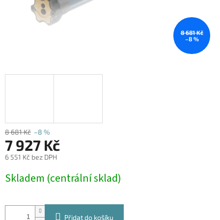
8 681 Kč
–8 %
8 681 Kč
–8 %
7 927 Kč
6 551 Kč bez DPH
Měrná
Skladem (centrální sklad)
cena:
Přidat do košíku