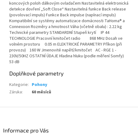
koncových poloh dálkovým ovladačem Nastavitelná elektronická
detekce dovření „Soft Close“ Nastavitelná funkce Back release
(povolovací impuls) Funkce Back impulse (napínací impuls)
Kompatibilní se systémy automatizace domácnosti TaHoma® a
Connexoon Rozměry a hmotnost Váha (včetně obalu) : 2.22 kg
Technické parametry STANDARDNÍ Stupeň krytí IP 44
TECHNOLOGIE Pracovní kmitočet radio 868 MHz Dosah ve
volném prostoru 0.05 m ELEKTRICKÉ PARAMETRY Příkon (při
provozu) 160 W Jmenovité napětí/kmitočet AC - RGE 1 -
230V/50HZ OSTATNÍ ÚDAJE Hladina hluku (podle měření Somfy)
53 dB
Doplňkové parametry
Kategorie
:
Pohony
Záruka
:
60 měsíců
Z
á
p
a
Informace pro Vás
t