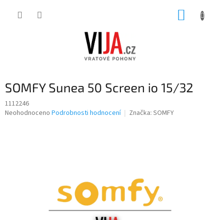
Přejít
NÁKUP
na
obsah
KOŠÍK
SOMFY Sunea 50 Screen io 15/32
1112246
Průměrné
Neohodnoceno
Podrobnosti hodnocení
Značka:
SOMFY
hodnocení
produktu
je
0,0
z
5
hvězdiček.