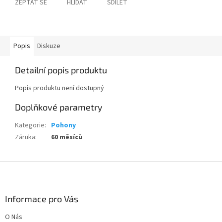
ZEPTAT SE
HLÍDAT
SDÍLET
Popis
Diskuze
Detailní popis produktu
Popis produktu není dostupný
Doplňkové parametry
Kategorie
:
Pohony
Záruka
:
60 měsíců
Z
á
p
a
Informace pro Vás
t
O Nás
í