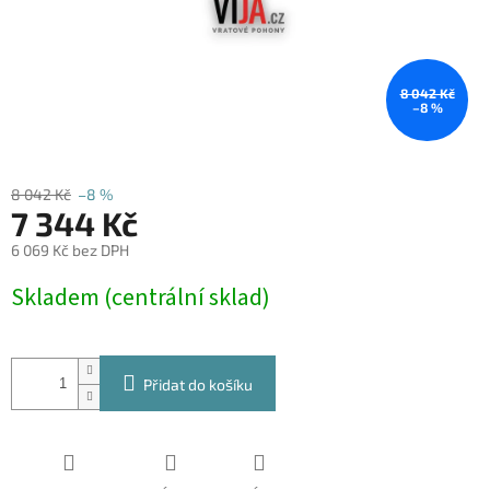
8 042 Kč
–8 %
8 042 Kč
–8 %
7 344 Kč
6 069 Kč bez DPH
Měrná
Skladem (centrální sklad)
cena:
Přidat do košíku