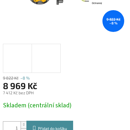
9 822 Kč
–8 %
9 822 Kč
–8 %
8 969 Kč
7 412 Kč bez DPH
Měrná
Skladem (centrální sklad)
cena:
Přidat do košíku