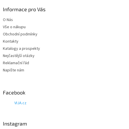
p
a
Informace pro Vás
t
O Nás
í
Vše o nákupu
Obchodní podmínky
Kontakty
Katalogy a prospekty
Nejčastější otázky
Reklamační řád
Napište nám
Facebook
VIJA.cz
Instagram