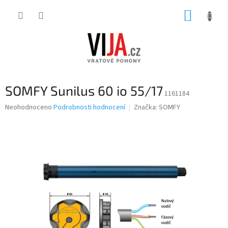
Přejít
NÁKUP
na
obsah
KOŠÍK
SOMFY Sunilus 60 io 55/17
1161184
Průměrné
Neohodnoceno
Podrobnosti hodnocení
Značka:
SOMFY
hodnocení
produktu
je
0,0
z
5
hvězdiček.