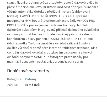
slunci, řízení prostupu světla a teploty radiové dálkové ovládání
přesná mezipoloha «MY» OCHRANA možnost připojení sluneční a
větrné automatiky detekce přetížení motoru (zablokování
hřídele) HLAVNÍ FUNKCE A PŘEDNOSTI PRODUKTU přesná
mezipoloha «MY» bezdrátová komunikace s čidly VÝHODY PRO
PROFESIONÁLY pouze pevné nastavení koncových poloh
dálkovým ovladačem integrovaný příjímač dálkového ovládání io
ochrana proti zablokování hřídele výměnný přívodní kabel s
konektorem u hlavy pohonu SOUVISEJÍCÍ PRODUKTY TaHoma -
řídicí jednotka TaHoma umožňuje ovládat zařízení Somfy a
dalších výrobců v domě přes internet (tablet/smartphone) Nina -
centrální dálkový ovladač s dotykovým displejem a s funkcí
ovládání pohybem Set&Go - nástroj pro profesionály pro
maximální usnadnění nastavení, personalizaci a servis
Doplňkové parametry
Kategorie
:
Pohony
Záruka
:
60 měsíců
Z
á