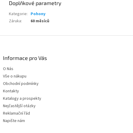
Doplňkové parametry
Kategorie
:
Pohony
Záruka
:
60 měsíců
Z
á
p
a
Informace pro Vás
t
O Nás
í
Vše o nákupu
Obchodní podmínky
Kontakty
Katalogy a prospekty
Nejčastější otázky
Reklamační řád
Napište nám