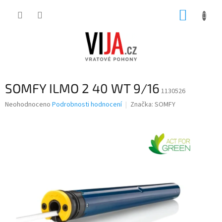
Přejít
NÁKUP
na
obsah
KOŠÍK
SOMFY ILMO 2 40 WT 9/16
1130526
Průměrné
Neohodnoceno
Podrobnosti hodnocení
Značka:
SOMFY
hodnocení
produktu
je
0,0
z
5
hvězdiček.