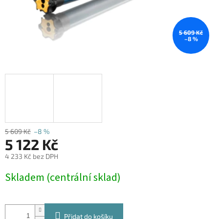
5 609 Kč
–8 %
5 609 Kč
–8 %
5 122 Kč
4 233 Kč bez DPH
Měrná
Skladem (centrální sklad)
cena:
Přidat do košíku