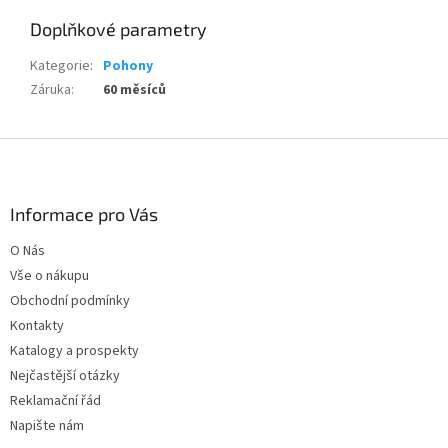
Doplňkové parametry
Kategorie
:
Pohony
Záruka
:
60 měsíců
Z
á
p
a
Informace pro Vás
t
O Nás
í
Vše o nákupu
Obchodní podmínky
Kontakty
Katalogy a prospekty
Nejčastější otázky
Reklamační řád
Napište nám