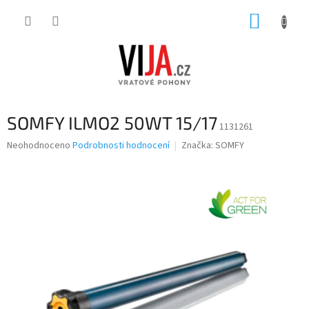
Přejít
NÁKUP
na
obsah
KOŠÍK
SOMFY ILMO2 50WT 15/17
1131261
Průměrné
Neohodnoceno
Podrobnosti hodnocení
Značka:
SOMFY
hodnocení
produktu
je
0,0
z
5
hvězdiček.