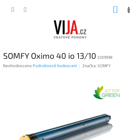
Přejít
NÁKUP
na
obsah
KOŠÍK
SOMFY Oximo 40 io 13/10
1039948
Průměrné
Neohodnoceno
Podrobnosti hodnocení
Značka:
SOMFY
hodnocení
produktu
je
0,0
z
5
hvězdiček.