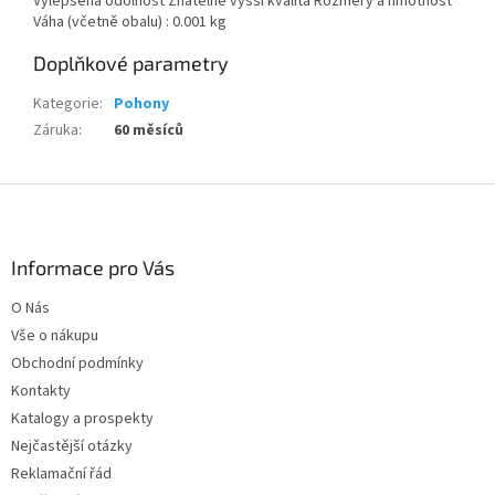
Vylepšená odolnost Znatelně vyšší kvalita Rozměry a hmotnost
Váha (včetně obalu) : 0.001 kg
Doplňkové parametry
Kategorie
:
Pohony
Záruka
:
60 měsíců
Z
á
p
a
Informace pro Vás
t
O Nás
í
Vše o nákupu
Obchodní podmínky
Kontakty
Katalogy a prospekty
Nejčastější otázky
Reklamační řád