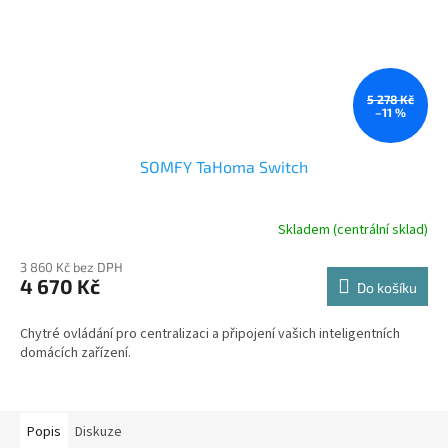
5 278 Kč
–11 %
SOMFY TaHoma Switch
Skladem (centrální sklad)
3 860 Kč bez DPH
4 670 Kč
Do košíku
Chytré ovládání pro centralizaci a připojení vašich inteligentních
domácích zařízení.
Popis
Diskuze