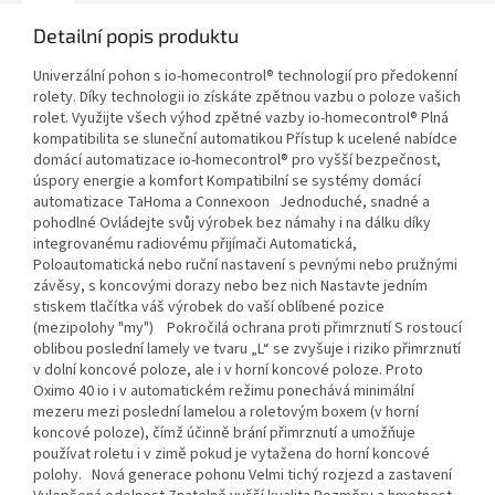
Detailní popis produktu
Univerzální pohon s io-homecontrol® technologií pro předokenní
rolety. Díky technologii io získáte zpětnou vazbu o poloze vašich
rolet. Využijte všech výhod zpětné vazby io-homecontrol® Plná
kompatibilita se sluneční automatikou Přístup k ucelené nabídce
domácí automatizace io-homecontrol® pro vyšší bezpečnost,
úspory energie a komfort Kompatibilní se systémy domácí
automatizace TaHoma a Connexoon Jednoduché, snadné a
pohodlné Ovládejte svůj výrobek bez námahy i na dálku díky
integrovanému radiovému přijímači Automatická,
Poloautomatická nebo ruční nastavení s pevnými nebo pružnými
závěsy, s koncovými dorazy nebo bez nich Nastavte jedním
stiskem tlačítka váš výrobek do vaší oblíbené pozice
(mezipolohy "my") Pokročilá ochrana proti přimrznutí S rostoucí
oblibou poslední lamely ve tvaru „L“ se zvyšuje i riziko přimrznutí
v dolní koncové poloze, ale i v horní koncové poloze. Proto
Oximo 40 io i v automatickém režimu ponechává minimální
mezeru mezi poslední lamelou a roletovým boxem (v horní
koncové poloze), čímž účinně brání přimrznutí a umožňuje
používat roletu i v zimě pokud je vytažena do horní koncové
polohy. Nová generace pohonu Velmi tichý rozjezd a zastavení