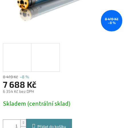
8 419 Kč
–8 %
8 419 Kč
–8 %
7 688 Kč
6 354 Kč bez DPH
Měrná
Skladem (centrální sklad)
cena:
Přidat do košíku