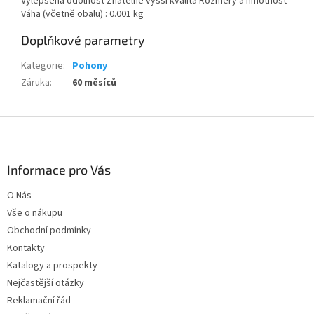
Vylepšená odolnost Znatelně vyšší kvalita Rozměry a hmotnost
Váha (včetně obalu) : 0.001 kg
Doplňkové parametry
Kategorie
:
Pohony
Záruka
:
60 měsíců
Z
á
p
a
Informace pro Vás
t
O Nás
í
Vše o nákupu
Obchodní podmínky
Kontakty
Katalogy a prospekty
Nejčastější otázky
Reklamační řád