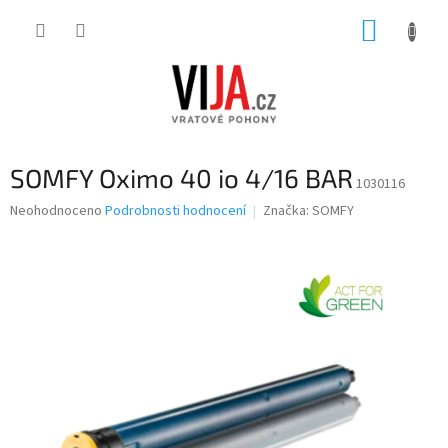
Přejít
NÁKUP
na
obsah
KOŠÍK
SOMFY Oximo 40 io 4/16 BAR
1030116
Průměrné
Neohodnoceno
Podrobnosti hodnocení
Značka:
SOMFY
hodnocení
produktu
je
0,0
z
5
hvězdiček.