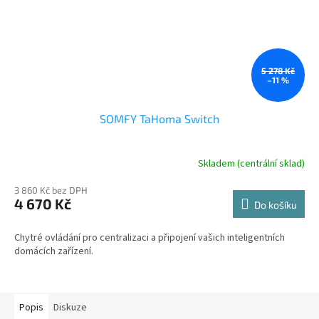
5 278 Kč
–11 %
SOMFY TaHoma Switch
Skladem (centrální sklad)
3 860 Kč bez DPH
4 670 Kč
Do košíku
Chytré ovládání pro centralizaci a připojení vašich inteligentních
domácích zařízení.
Popis
Diskuze