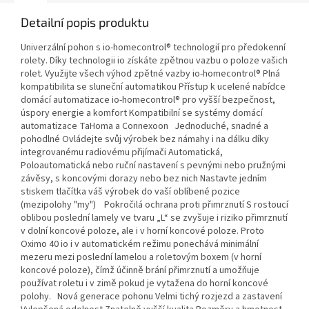
Detailní popis produktu
Univerzální pohon s io-homecontrol® technologií pro předokenní
rolety. Díky technologii io získáte zpětnou vazbu o poloze vašich
rolet. Využijte všech výhod zpětné vazby io-homecontrol® Plná
kompatibilita se sluneční automatikou Přístup k ucelené nabídce
domácí automatizace io-homecontrol® pro vyšší bezpečnost,
úspory energie a komfort Kompatibilní se systémy domácí
automatizace TaHoma a Connexoon Jednoduché, snadné a
pohodlné Ovládejte svůj výrobek bez námahy i na dálku díky
integrovanému radiovému přijímači Automatická,
Poloautomatická nebo ruční nastavení s pevnými nebo pružnými
závěsy, s koncovými dorazy nebo bez nich Nastavte jedním
stiskem tlačítka váš výrobek do vaší oblíbené pozice
(mezipolohy "my") Pokročilá ochrana proti přimrznutí S rostoucí
oblibou poslední lamely ve tvaru „L“ se zvyšuje i riziko přimrznutí
v dolní koncové poloze, ale i v horní koncové poloze. Proto
Oximo 40 io i v automatickém režimu ponechává minimální
mezeru mezi poslední lamelou a roletovým boxem (v horní
koncové poloze), čímž účinně brání přimrznutí a umožňuje
používat roletu i v zimě pokud je vytažena do horní koncové
polohy. Nová generace pohonu Velmi tichý rozjezd a zastavení