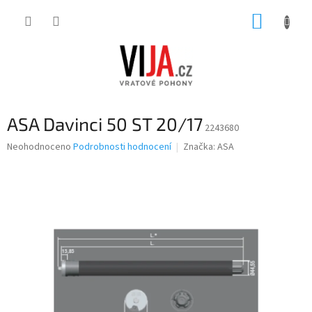
Přejít
NÁKUP
na
obsah
KOŠÍK
ASA Davinci 50 ST 20/17
2243680
Průměrné
Neohodnoceno
Podrobnosti hodnocení
Značka:
ASA
hodnocení
produktu
je
0,0
z
5
hvězdiček.