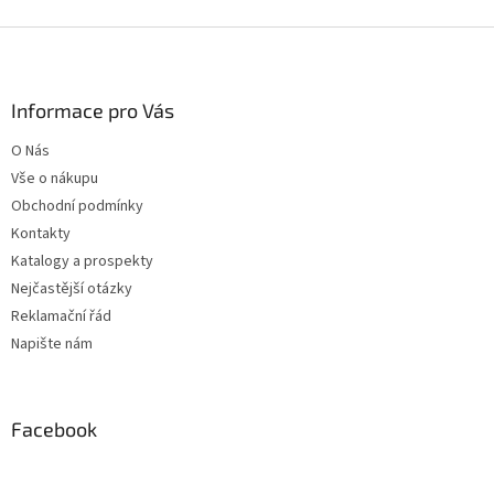
Z
á
p
a
Informace pro Vás
t
O Nás
í
Vše o nákupu
Obchodní podmínky
Kontakty
Katalogy a prospekty
Nejčastější otázky
Reklamační řád
Napište nám
Facebook