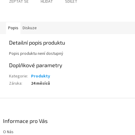
ZEPTAT SE
HLÍDAT
SDÍLET
Popis
Diskuze
Detailní popis produktu
Popis produktu není dostupný
Doplňkové parametry
Kategorie
:
Produkty
Záruka
:
24 měsíců
Z
á
p
a
Informace pro Vás
t
O Nás
í