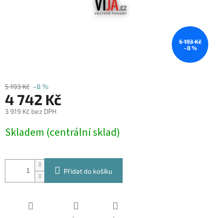
5 193 Kč
–8 %
5 193 Kč
–8 %
4 742 Kč
3 919 Kč bez DPH
Měrná
Skladem (centrální sklad)
cena:
Přidat do košíku