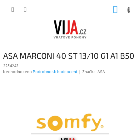
Přejít
NÁKUP
na
obsah
KOŠÍK
ASA MARCONI 40 ST 13/10 G1 A1 B50
2254243
Průměrné
Neohodnoceno
Podrobnosti hodnocení
Značka:
ASA
hodnocení
produktu
je
0,0
z
5
hvězdiček.