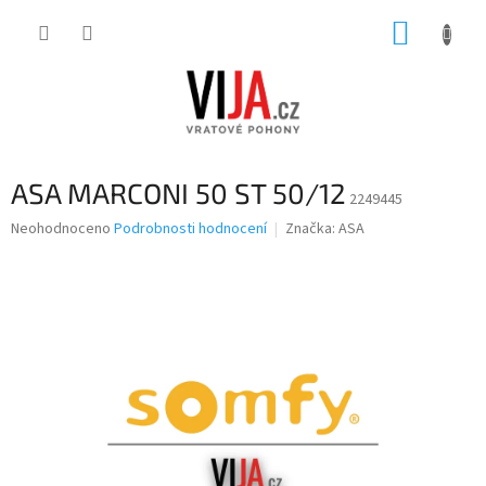
Přejít
NÁKUP
na
obsah
KOŠÍK
ASA MARCONI 50 ST 50/12
2249445
Průměrné
Neohodnoceno
Podrobnosti hodnocení
Značka:
ASA
hodnocení
produktu
je
0,0
z
5
hvězdiček.