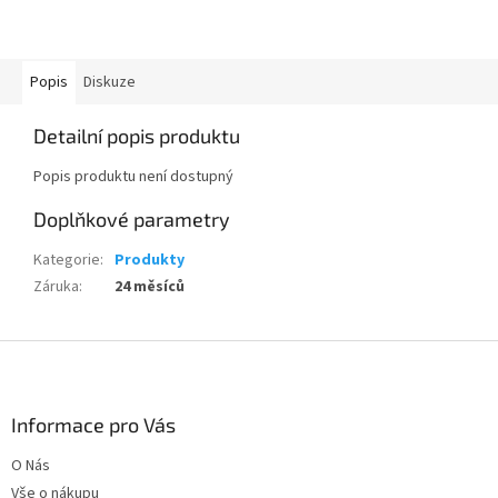
Popis
Diskuze
Detailní popis produktu
Popis produktu není dostupný
Doplňkové parametry
Kategorie
:
Produkty
Záruka
:
24 měsíců
Z
á
p
a
Informace pro Vás
t
O Nás
í
Vše o nákupu