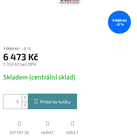
7 089 Kč
–8 %
7 089 Kč
–8 %
6 473 Kč
5 350 Kč bez DPH
Měrná
Skladem (centrální sklad)
cena:
Přidat do košíku
ZEPTAT SE
HLÍDAT
SDÍLET