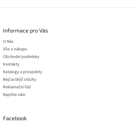
Z
á
p
a
Informace pro Vás
t
O Nás
í
Vše o nákupu
Obchodní podmínky
Kontakty
Katalogy a prospekty
Nejčastější otázky
Reklamační řád
Napište nám
Facebook