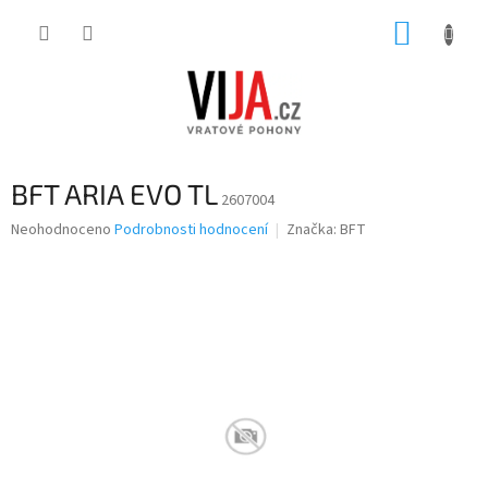
Přejít
NÁKUP
na
obsah
KOŠÍK
BFT ARIA EVO TL
2607004
Průměrné
Neohodnoceno
Podrobnosti hodnocení
Značka:
BFT
hodnocení
produktu
je
0,0
z
5
hvězdiček.