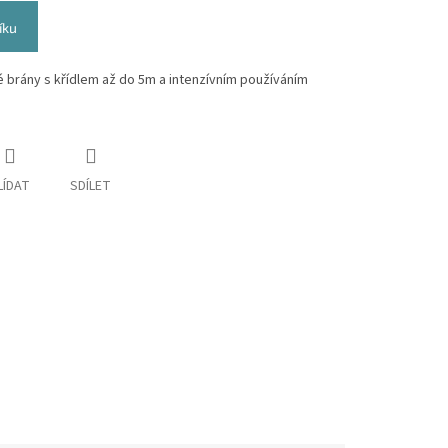
íku
 brány s křídlem až do 5m a intenzívním používáním
LÍDAT
SDÍLET