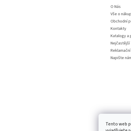
O Nás
Vše o náku
Obchodní 
Kontakty
Katalogy a
Nejčastější
Reklamační
Napište ná
Tento web p
vyjadřujete s