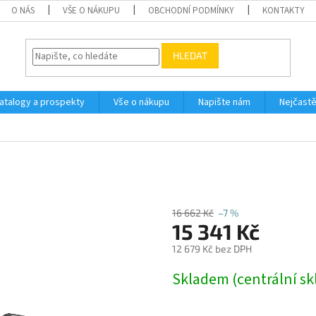
O NÁS
VŠE O NÁKUPU
OBCHODNÍ PODMÍNKY
KONTAKTY
HLEDAT
atalogy a prospekty
Vše o nákupu
Napište nám
Nejčastě
16 662 Kč
–7 %
15 341 Kč
12 679 Kč bez DPH
Měrná
Skladem (centrální sk
cena: