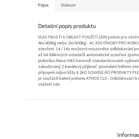
Popis
Diskuze
Detailní popis produktu
VLASTNOSTI A OBLAST POUŽITÍ 230V pohon pro otočné 
4m/400kg nebo 2m/800kg - AC A50 VÝHODY PRO KONCOV
otevření: 14 / 16s možnost nouzového odblokování pro 
až 64 dálkových ovladačů automatické uzavření zpoma
jednotka Alena SW2 barevně standardizované vyjímat
zabudovaný 2-kanálový přijímač zpomalení během oteví
připojení odpor.lišty 8.2kΩ SOUVISEJÍCÍ PRODUKTY PLE
je součástí balení pohonu ATHOS CLS - Odblokovací tr
stažení zde :
Z
á
p
a
t
Informac
í