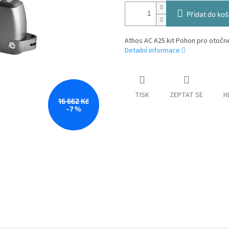
Přidat do koš
Athos AC A25 kit Pohon pro otočné
Detailní informace
TISK
ZEPTAT SE
H
16 662 Kč
–7 %