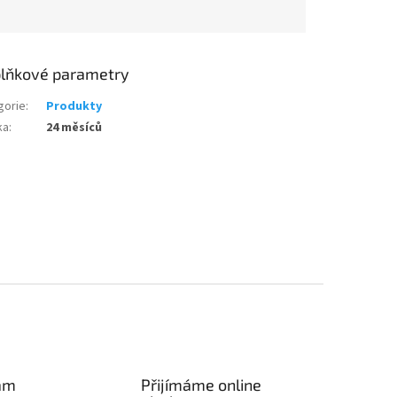
lňkové parametry
gorie
:
Produkty
ka
:
24 měsíců
am
Přijímáme online