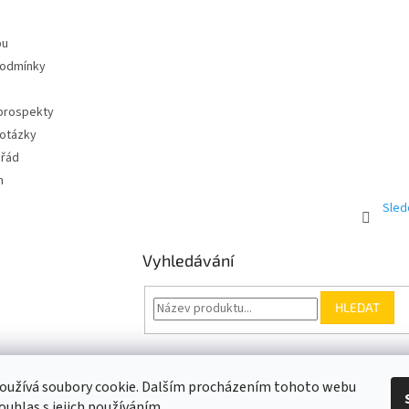
pu
podmínky
 prospekty
 otázky
 řád
m
Sled
Vyhledávání
HLEDAT
Somfy.cz
Kontakt
oužívá soubory cookie. Dalším procházením tohoto webu
ouhlas s jejich používáním.