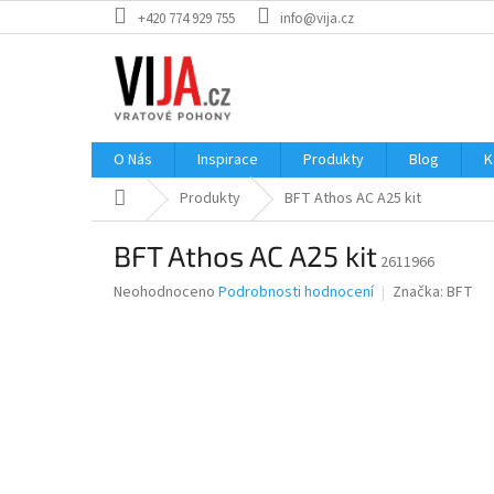
Přejít
+420 774 929 755
info@vija.cz
na
obsah
O Nás
Inspirace
Produkty
Blog
K
Domů
Produkty
BFT Athos AC A25 kit
BFT Athos AC A25 kit
2611966
Průměrné
Neohodnoceno
Podrobnosti hodnocení
Značka:
BFT
hodnocení
produktu
je
0,0
z
5
hvězdiček.