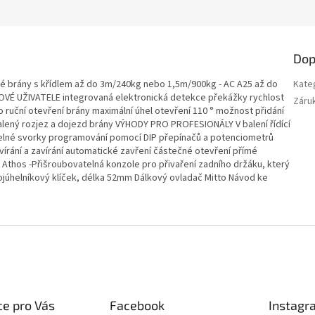
Dop
brány s křídlem až do 3m/240kg nebo 1,5m/900kg - AC A25 až do
Kate
É UŽIVATELE integrovaná elektronická detekce překážky rychlost
Záru
ruční otevření brány maximální úhel otevření 110 ° možnost přidání
lený rozjez a dojezd brány VÝHODY PRO PROFESIONÁLY V balení řídící
elné svorky programování pomocí DIP přepínačů a potenciometrů
rání a zavírání automatické zavření částečné otevření přímé
 Athos -Přišroubovatelná konzole pro přivaření zadního držáku, který
ojúhelníkový klíček, délka 52mm Dálkový ovladač Mitto Návod ke
e pro Vás
Facebook
Instagr