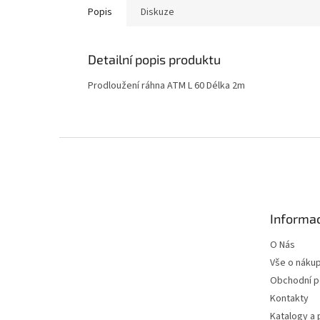
Popis
Diskuze
Detailní popis produktu
Prodloužení ráhna ATM L 60 Délka 2m
Z
á
p
a
t
Informac
í
O Nás
Vše o náku
Obchodní 
Kontakty
Katalogy a