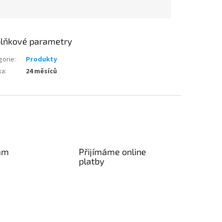
lňkové parametry
gorie
:
Produkty
ka
:
24 měsíců
am
Přijímáme online
platby