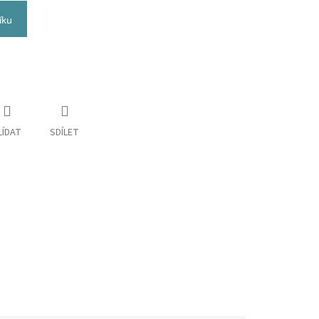
íku
LÍDAT
SDÍLET