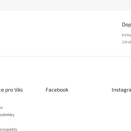
Dop
Kate
Záru
e pro Vás
Facebook
Instagr
pu
podmínky
 prospekty