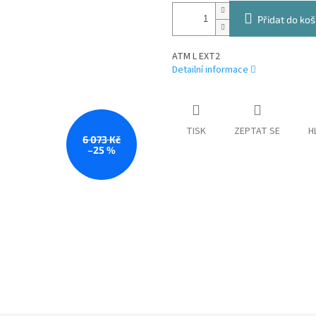
Přidat do koš
ATM L EXT2
Detailní informace
TISK
ZEPTAT SE
H
6 073 Kč
–25 %