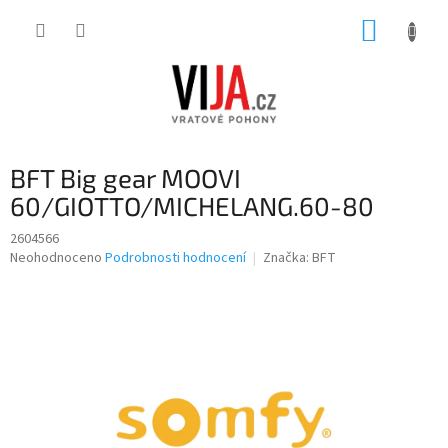
Přejít
NÁKUP
na
obsah
KOŠÍK
BFT Big gear MOOVI
60/GIOTTO/MICHELANG.60-80
2604566
Průměrné
Neohodnoceno
Podrobnosti hodnocení
Značka:
BFT
hodnocení
produktu
je
0,0
z
5
hvězdiček.