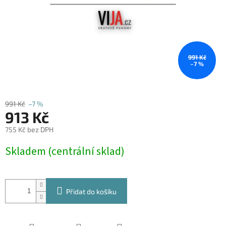
991 Kč
–7 %
991 Kč
–7 %
913 Kč
755 Kč bez DPH
Měrná
Skladem (centrální sklad)
cena:
Přidat do košíku