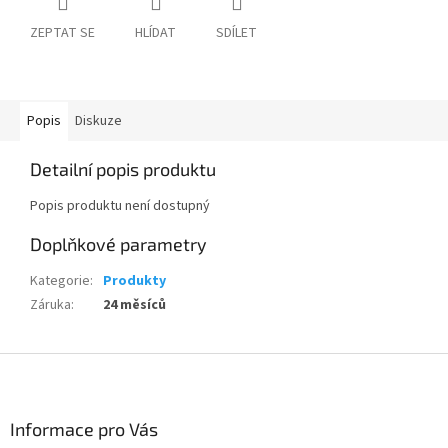
ZEPTAT SE
HLÍDAT
SDÍLET
Popis
Diskuze
Detailní popis produktu
Popis produktu není dostupný
Doplňkové parametry
Kategorie
:
Produkty
Záruka
:
24 měsíců
Z
á
p
a
Informace pro Vás