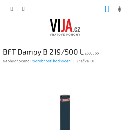
Přejít
NÁKUP
na
obsah
KOŠÍK
BFT Dampy B 219/500 L
2605566
Průměrné
Neohodnoceno
Podrobnosti hodnocení
Značka:
BFT
hodnocení
produktu
je
0,0
z
5
hvězdiček.