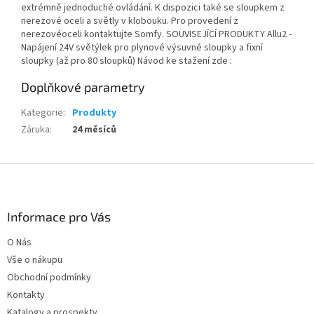
extrémně jednoduché ovládání. K dispozici také se sloupkem z
nerezové oceli a světly v klobouku. Pro provedení z
nerezovéoceli kontaktujte Somfy. SOUVISEJÍCÍ PRODUKTY Allu2 -
Napájení 24V světýlek pro plynové výsuvné sloupky a fixní
sloupky (až pro 80 sloupků) Návod ke stažení zde :
Doplňkové parametry
Kategorie
:
Produkty
Záruka
:
24 měsíců
Z
á
p
a
Informace pro Vás
t
O Nás
í
Vše o nákupu
Obchodní podmínky
Kontakty
Katalogy a prospekty