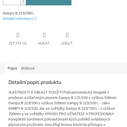
Dampy B 219/500 L
Detailní informace
ZEPTAT SE
HLÍDAT
SDÍLET
Popis
Diskuze
Detailní popis produktu
VLASTNOSTI A OBLAST POUŽITÍ Poloautomatický sloupek s
pružinou a stlačeným plynem Dampy B 115/500 s výškou 500mm
Dampy B 219/500 s výškou 500mm Dampy B 219/500 L - Jako
DAMPY B 219/500, ale se světýlky Dampy B 219/700 L - s výškou
700mm a se světýlky VÝHODY PRO UŽIVATELE A PROFESIONÁLY
Kompletní sortiment poloautomatických patníků ovládaných
plynovými pružinami. Umožňují levnou kontrolu přístupu a