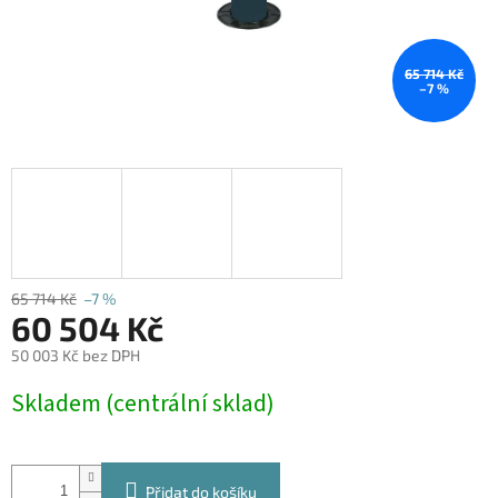
65 714 Kč
–7 %
65 714 Kč
–7 %
60 504 Kč
50 003 Kč bez DPH
Měrná
Skladem (centrální sklad)
cena:
Přidat do košíku