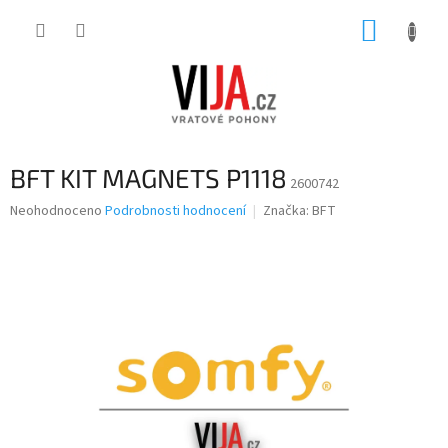
Přejít
NÁKUP
na
obsah
KOŠÍK
BFT KIT MAGNETS P1118
2600742
Průměrné
Neohodnoceno
Podrobnosti hodnocení
Značka:
BFT
hodnocení
produktu
je
0,0
z
5
hvězdiček.