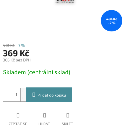
401 Kč
–7 %
401 Kč
–7 %
369 Kč
305 Kč bez DPH
Měrná
Skladem (centrální sklad)
cena:
Přidat do košíku
ZEPTAT SE
HLÍDAT
SDÍLET