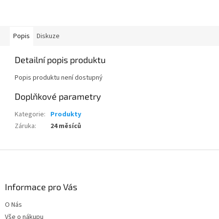
Popis
Diskuze
Detailní popis produktu
Popis produktu není dostupný
Doplňkové parametry
Kategorie
:
Produkty
Záruka
:
24 měsíců
Z
á
p
a
Informace pro Vás
t
O Nás
í
Vše o nákupu