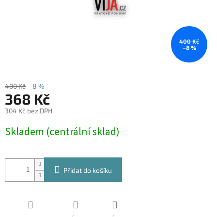
400 Kč
–8 %
400 Kč
–8 %
368 Kč
304 Kč bez DPH
Měrná
Skladem (centrální sklad)
cena:
Přidat do košíku