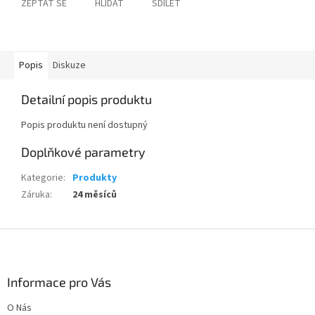
ZEPTAT SE
HLÍDAT
SDÍLET
Popis
Diskuze
Detailní popis produktu
Popis produktu není dostupný
Doplňkové parametry
Kategorie
:
Produkty
Záruka
:
24 měsíců
Z
á
p
a
Informace pro Vás
t
O Nás
í