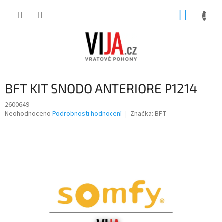
Přejít
NÁKUP
na
obsah
KOŠÍK
BFT KIT SNODO ANTERIORE P1214
2600649
Průměrné
Neohodnoceno
Podrobnosti hodnocení
Značka:
BFT
hodnocení
produktu
je
0,0
z
5
hvězdiček.