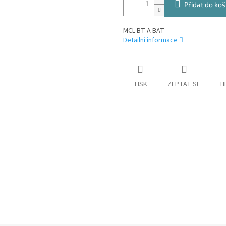
Přidat do koš
MCL BT A BAT
Detailní informace
TISK
ZEPTAT SE
H