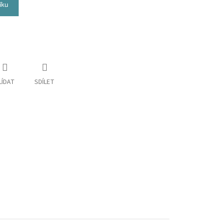
íku
LÍDAT
SDÍLET