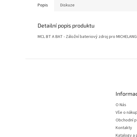
Popis
Diskuze
Detailní popis produktu
MCL BT A BAT - Záložní bateriový zdroj pro MICHELAN
Z
á
p
a
t
Informac
í
O Nás
Vše o náku
Obchodní 
Kontakty
Katalogy a