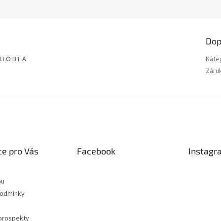
Dop
GELO BT A
Kate
Záru
e pro Vás
Facebook
Instagr
pu
podmínky
 prospekty