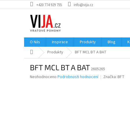
Přejít
+420 774 929 755
info@vija.cz
na
obsah
O Nás
Inspirace
Produkty
Blog
K
Domů
Produkty
BFT MCL BT A BAT
BFT MCL BT A BAT
2605265
Průměrné
Neohodnoceno
Podrobnosti hodnocení
Značka:
BFT
hodnocení
produktu
je
0,0
z
5
hvězdiček.