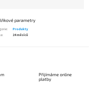
lňkové parametry
gorie
:
Produkty
ka
:
24 měsíců
am
Přijímáme online
platby