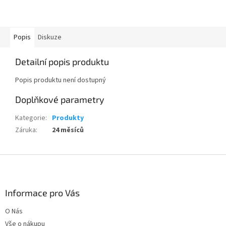
Popis
Diskuze
Detailní popis produktu
Popis produktu není dostupný
Doplňkové parametry
Kategorie
:
Produkty
Záruka
:
24 měsíců
Z
á
p
a
Informace pro Vás
t
O Nás
í
Vše o nákupu