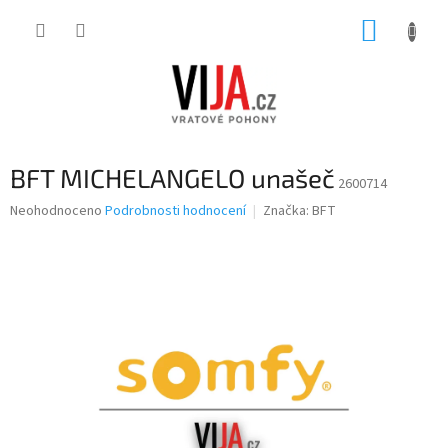
Přejít
NÁKUP
na
obsah
KOŠÍK
BFT MICHELANGELO unašeč
2600714
Průměrné
Neohodnoceno
Podrobnosti hodnocení
Značka:
BFT
hodnocení
produktu
je
0,0
z
5
hvězdiček.