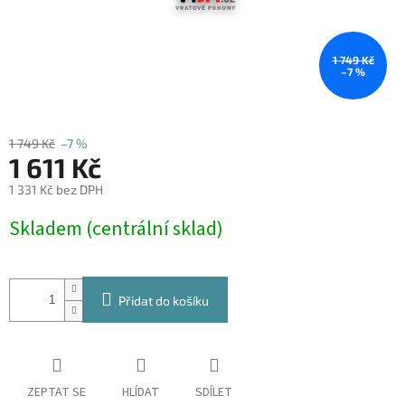
1 749 Kč
–7 %
1 749 Kč
–7 %
1 611 Kč
1 331 Kč bez DPH
Měrná
Skladem (centrální sklad)
cena:
Přidat do košíku
ZEPTAT SE
HLÍDAT
SDÍLET