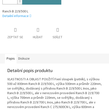
Ranch B 219/500 L
Detailní informace
ZEPTAT SE
HLÍDAT
SDÍLET
Popis
Diskuze
Detailní popis produktu
VLASTNOSTI A OBLAST POUŽITÍ Fixní sloupek (patník), s výškou
500 až 800mm Ranch B 219/500 L, výška 500mm a průměr 220mm,
se světýlky, dodávaný s přírubou Ranch B 219/500 L Inox, jako
Ranch B 219/500 L, ale v nerezovém provedení Ranch B 219/700
L, výška 700mm a průměr 220mm, se světýlky, dodávaný s
přírubou Ranch B 219/700 L Inox, jako Ranch B 219/700 L, ale v
nerezovém provedení Ranch C 275/600CN L, výška 600mm a