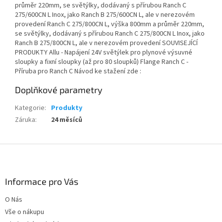
průměr 220mm, se světýlky, dodávaný s přírubou Ranch C
275/600CN L Inox, jako Ranch B 275/600CN L, ale v nerezovém
provedení Ranch C 275/800CN L, výška 800mm a průměr 220mm,
se světýlky, dodávaný s přírubou Ranch C 275/800CN L Inox, jako
Ranch B 275/800CN L, ale v nerezovém provedení SOUVISEJÍCÍ
PRODUKTY Allu - Napájení 24V světýlek pro plynové výsuvné
sloupky a fixní sloupky (až pro 80 sloupků) Flange Ranch C -
Příruba pro Ranch C Návod ke stažení zde :
Doplňkové parametry
Kategorie
:
Produkty
Záruka
:
24 měsíců
Z
á
p
a
Informace pro Vás
t
O Nás
í
Vše o nákupu