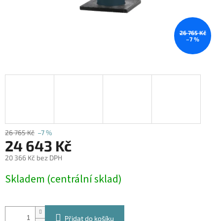
26 765 Kč
–7 %
26 765 Kč
–7 %
24 643 Kč
20 366 Kč bez DPH
Měrná
Skladem (centrální sklad)
cena:
Přidat do košíku