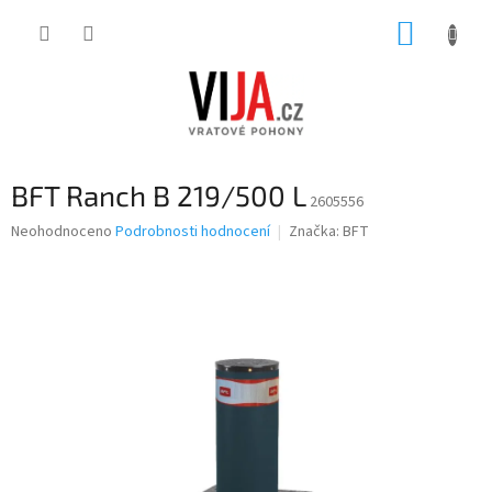
Přejít
NÁKUP
na
obsah
KOŠÍK
BFT Ranch B 219/500 L
2605556
Průměrné
Neohodnoceno
Podrobnosti hodnocení
Značka:
BFT
hodnocení
produktu
je
0,0
z
5
hvězdiček.