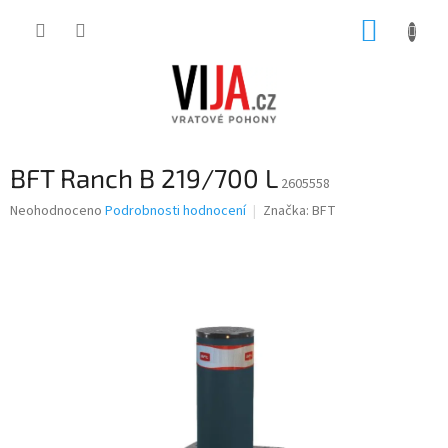
Přejít
NÁKUP
na
obsah
KOŠÍK
BFT Ranch B 219/700 L
2605558
Průměrné
Neohodnoceno
Podrobnosti hodnocení
Značka:
BFT
hodnocení
produktu
je
0,0
z
5
hvězdiček.