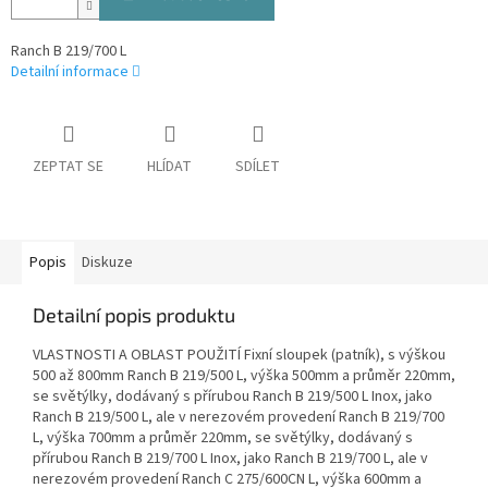
Ranch B 219/700 L
Detailní informace
ZEPTAT SE
HLÍDAT
SDÍLET
Popis
Diskuze
Detailní popis produktu
VLASTNOSTI A OBLAST POUŽITÍ Fixní sloupek (patník), s výškou
500 až 800mm Ranch B 219/500 L, výška 500mm a průměr 220mm,
se světýlky, dodávaný s přírubou Ranch B 219/500 L Inox, jako
Ranch B 219/500 L, ale v nerezovém provedení Ranch B 219/700
L, výška 700mm a průměr 220mm, se světýlky, dodávaný s
přírubou Ranch B 219/700 L Inox, jako Ranch B 219/700 L, ale v
nerezovém provedení Ranch C 275/600CN L, výška 600mm a