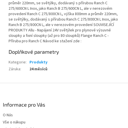
průměr 220mm, se světýlky, dodávaný s přírubou Ranch C
275/600CN L Inox, jako Ranch B 275/600CN L, ale v nerezovém
provedení Ranch C 275/800CN L, výška 800mm a průměr 220mm,
se světýlky, dodávaný s přírubou Ranch C 275/800CN L Inox, jako
Ranch B 275/800CN L, ale v nerezovém provedení SOUVISEJÍCÍ
PRODUKTY Allu - Napájení 24V světýlek pro plynové výsuvné
sloupky a fixní sloupky (až pro 80 sloupků) Flange Ranch C -
Příruba pro Ranch C Návod ke stažení zde :
Doplňkové parametry
Kategorie
:
Produkty
Záruka
:
24 měsíců
Z
á
p
a
Informace pro Vás
t
O Nás
í
Vše o nákupu