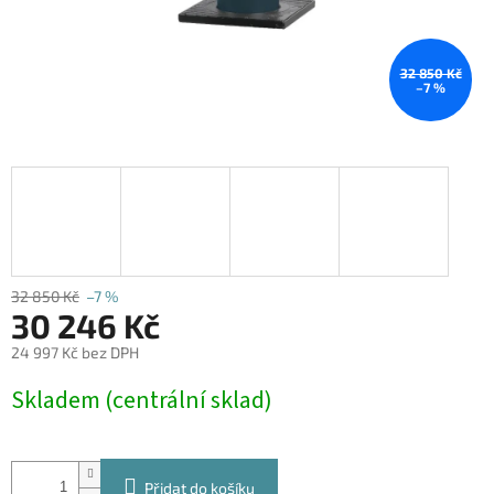
32 850 Kč
–7 %
32 850 Kč
–7 %
30 246 Kč
24 997 Kč bez DPH
Měrná
Skladem (centrální sklad)
cena:
Přidat do košíku