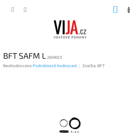
Přejít
NÁKUP
na
obsah
KOŠÍK
BFT SAFM L
2604015
Průměrné
Neohodnoceno
Podrobnosti hodnocení
Značka:
BFT
hodnocení
produktu
je
0,0
z
5
hvězdiček.