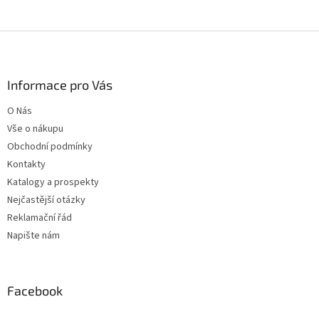
Z
á
p
a
Informace pro Vás
t
O Nás
í
Vše o nákupu
Obchodní podmínky
Kontakty
Katalogy a prospekty
Nejčastější otázky
Reklamační řád
Napište nám
Facebook