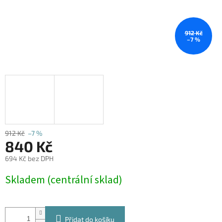
912 Kč
–7 %
912 Kč
–7 %
840 Kč
694 Kč bez DPH
Měrná
Skladem (centrální sklad)
cena:
Přidat do košíku