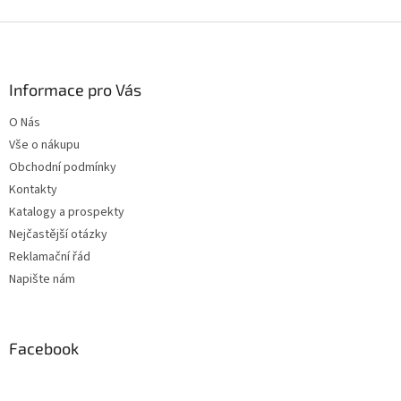
Z
á
p
a
Informace pro Vás
t
O Nás
í
Vše o nákupu
Obchodní podmínky
Kontakty
Katalogy a prospekty
Nejčastější otázky
Reklamační řád
Napište nám
Facebook