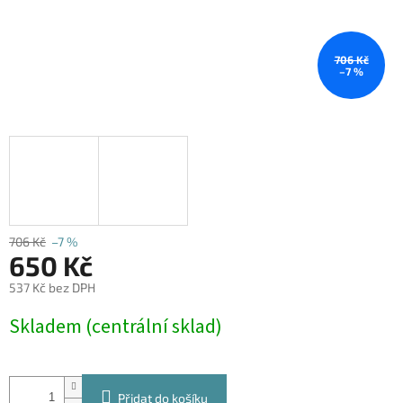
706 Kč
–7 %
706 Kč
–7 %
650 Kč
537 Kč bez DPH
Měrná
Skladem (centrální sklad)
cena:
Přidat do košíku