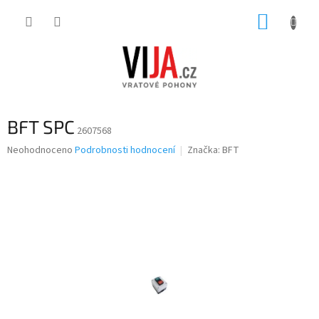
Přejít
NÁKUP
na
obsah
KOŠÍK
BFT SPC
2607568
Průměrné
Neohodnoceno
Podrobnosti hodnocení
Značka:
BFT
hodnocení
produktu
je
0,0
z
5
hvězdiček.