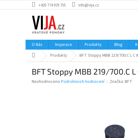
Přejít
+420 774 929 755
info@vija.cz
na
obsah
O Nás
Inspirace
Produkty
Blog
K
Domů
Produkty
BFT Stoppy MBB 219/700.C L C 
BFT Stoppy MBB 219/700.C L
Průměrné
Neohodnoceno
Podrobnosti hodnocení
Značka:
BFT
hodnocení
produktu
je
0,0
z
5
hvězdiček.