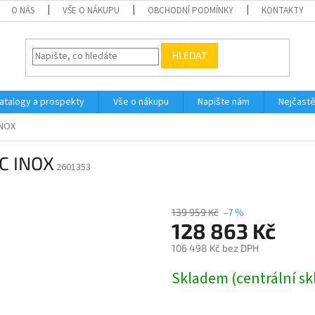
O NÁS
VŠE O NÁKUPU
OBCHODNÍ PODMÍNKY
KONTAKTY
HLEDAT
atalogy a prospekty
Vše o nákupu
Napište nám
Nejčastě
INOX
 C INOX
2601353
139 959 Kč
–7 %
128 863 Kč
106 498 Kč bez DPH
Měrná
Skladem (centrální sk
cena: