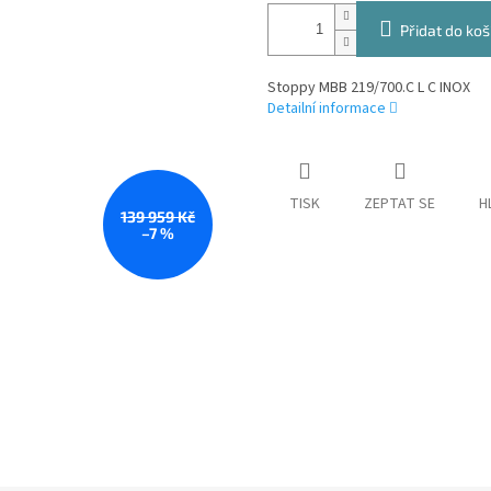
Přidat do koš
Stoppy MBB 219/700.C L C INOX
Detailní informace
TISK
ZEPTAT SE
H
139 959 Kč
–7 %