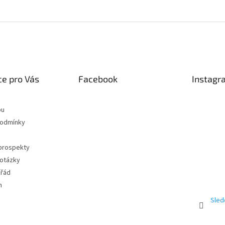
e pro Vás
Facebook
Instagr
pu
podmínky
 prospekty
 otázky
 řád
m
Sled