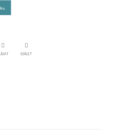
íku
LÍDAT
SDÍLET