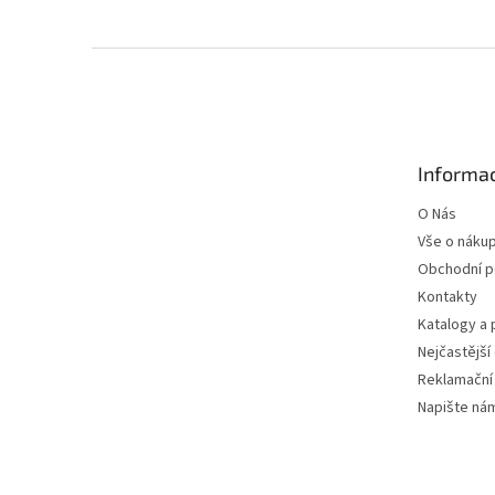
Z
á
p
a
t
Informac
í
O Nás
Vše o náku
Obchodní 
Kontakty
Katalogy a
Nejčastější
Reklamační
Napište ná