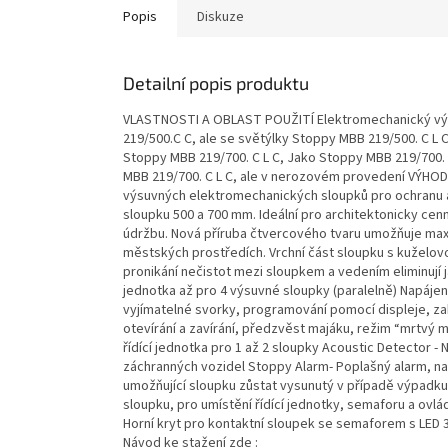
Popis
Diskuze
Detailní popis produktu
VLASTNOSTI A OBLAST POUŽITÍ Elektromechanický výs
219/500.C C, ale se světýlky Stoppy MBB 219/500. C L
Stoppy MBB 219/700. C L C, Jako Stoppy MBB 219/700. C
MBB 219/700. C L C, ale v nerozovém provedení VÝHO
výsuvných elektromechanických sloupků pro ochranu a
sloupku 500 a 700 mm. Ideální pro architektonicky cenn
údržbu. Nová příruba čtvercového tvaru umožňuje maximá
městských prostředích. Vrchní část sloupku s kuželov
pronikání nečistot mezi sloupkem a vedením eliminují 
jednotka až pro 4 výsuvné sloupky (paralelně) Napájení 
vyjímatelné svorky, programování pomocí displeje, za
otevírání a zavírání, předzvěst majáku, režim “mrtvý
řídící jednotka pro 1 až 2 sloupky Acoustic Detector - N
záchranných vozidel Stoppy Alarm- Poplašný alarm, n
umožňující sloupku zůstat vysunutý v případě výpadku
sloupku, pro umístění řídící jednotky, semaforu a ovlá
Horní kryt pro kontaktní sloupek se semaforem s LED 3
Návod ke stažení zde :