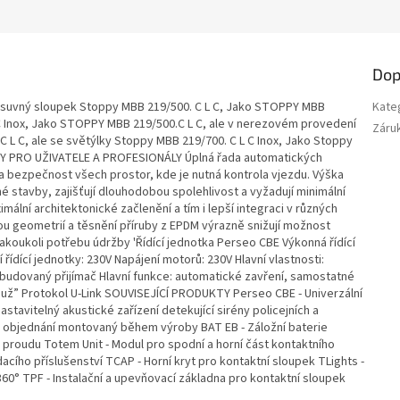
Dop
uvný sloupek Stoppy MBB 219/500. C L C, Jako STOPPY MBB
Kate
 C Inox, Jako STOPPY MBB 219/500.C L C, ale v nerezovém provedení
Záru
 L C, ale se světýlky Stoppy MBB 219/700. C L C Inox, Jako Stoppy
DY PRO UŽIVATELE A PROFESIONÁLY Úplná řada automatických
 bezpečnost všech prostor, kde je nutná kontrola vjezdu. Výška
é stavby, zajišťují dlouhodobou spolehlivost a vyžadují minimální
lní architektonické začlenění a tím i lepší integraci v různých
ou geometrií a těsnění příruby z EPDM výrazně snižují možnost
jakoukoli potřebu údržby 'Řídící jednotka Perseo CBE Výkonná řídící
řídící jednotky: 230V Napájení motorů: 230V Hlavní vlastnosti:
budovaný přijímač Hlavní funkce: automatické zavření, samostatné
 muž” Protokol U-Link SOUVISEJÍCÍ PRODUKTY Perseo CBE - Univerzální
astavitelný akustické zařízení detekující sirény policejních a
a objednání montovaný během výroby BAT EB - Záložní baterie
 proudu Totem Unit - Modul pro spodní a horní část kontaktního
dacího příslušenství TCAP - Horní kryt pro kontaktní sloupek TLights -
60° TPF - Instalační a upevňovací základna pro kontaktní sloupek