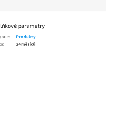
lňkové parametry
gorie
:
Produkty
ka
:
24 měsíců