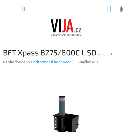
Přejít
NÁKUP
na
obsah
KOŠÍK
BFT Xpass B275/800C L SD
2605589
Průměrné
Neohodnoceno
Podrobnosti hodnocení
Značka:
BFT
hodnocení
produktu
je
0,0
z
5
hvězdiček.