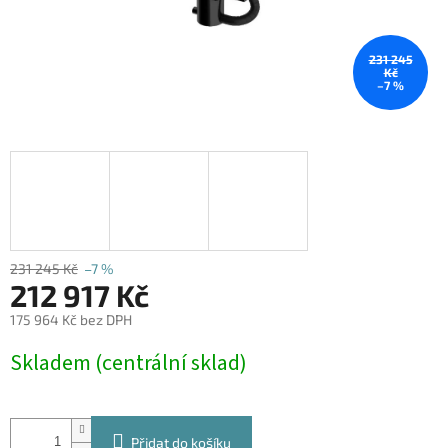
231 245
Kč
–7 %
231 245 Kč
–7 %
212 917 Kč
175 964 Kč bez DPH
Měrná
Skladem (centrální sklad)
cena:
Přidat do košíku