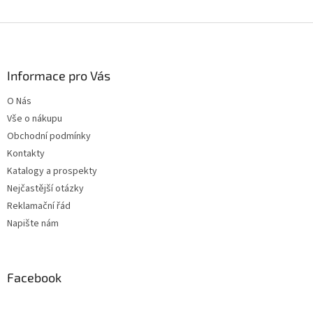
Z
á
p
a
Informace pro Vás
t
O Nás
í
Vše o nákupu
Obchodní podmínky
Kontakty
Katalogy a prospekty
Nejčastější otázky
Reklamační řád
Napište nám
Facebook