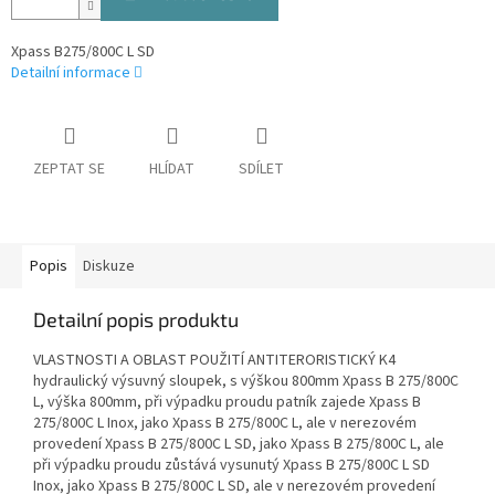
Xpass B275/800C L SD
Detailní informace
ZEPTAT SE
HLÍDAT
SDÍLET
Popis
Diskuze
Detailní popis produktu
VLASTNOSTI A OBLAST POUŽITÍ ANTITERORISTICKÝ K4
hydraulický výsuvný sloupek, s výškou 800mm Xpass B 275/800C
L, výška 800mm, při výpadku proudu patník zajede Xpass B
275/800C L Inox, jako Xpass B 275/800C L, ale v nerezovém
provedení Xpass B 275/800C L SD, jako Xpass B 275/800C L, ale
při výpadku proudu zůstává vysunutý Xpass B 275/800C L SD
Inox, jako Xpass B 275/800C L SD, ale v nerezovém provedení