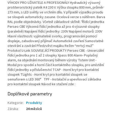
VÝHODY PRO UŽIVATELE A PROFESIONÁLY Hydraulický výsuvný
protiteroristický patník K4 230 V. Výška sloupku 800 mm, průměr
273 mm, s LED světly ve vrchním dílu. V případě výpadku proudu
se sloupek automaticky zasune. Ocelová verze s nátěrem. Barva
RAL podle objednávky. Včetně základové skříně. 'Řídící jednotka
Perseo CBE Výkonná řídící jednotka až pro 4 výsuvné sloupky
(paralelně) Napájení řídící jednotky: 230V Napájení motorů: 230V
Hlavní vlastnosti: vyjímatelné svorky, programování pomocí
displeje, zabudovaný přijímač Automatické zavření Samostatné
otevírání a zavírání Předzvěst majáku Režim “mrtvý muž”
Protokol U-Link SOUVISEJÍCÍ PRODUKTY Perseo CBE - Univerzální
řídící jednotka pro 1 až 2 sloupky Xpass 800 Alarm- Poplašný
alarm, na objednání montovaný během výroby Totem Unit -
Modul pro spodní a horní část kontaktního sloupku, pro umístění
řídící jednotky a příslušenství TCAP - Horní kryt pro kontaktní
sloupek TLights - Horní kryt pro kontaktní sloupek se
semaforem s LED 360° TPF - Instalační a upevňovací základna
pro kontaktní sloupek Návod ke stažení zde :
Doplňkové parametry
Kategorie
:
Produkty
Záruka
:
24 měsíců