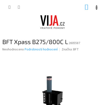
Přejít
NÁKUP
na
obsah
KOŠÍK
BFT Xpass B275/800C L
2605587
Průměrné
Neohodnoceno
Podrobnosti hodnocení
Značka:
BFT
hodnocení
produktu
je
0,0
z
5
hvězdiček.