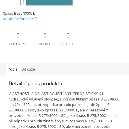
Xpass B275/800C L
Detailní informace
ZEPTAT SE
HLÍDAT
SDÍLET
Popis
Diskuze
Detailní popis produktu
VLASTNOSTI A OBLAST POUŽITÍ ANTITERORISTICKÝ K4
hydraulický výsuvný sloupek, s výškou 800mm Xpass B 275/800C
L, výška 800mm, při výpadku proudu patník zajede Xpass B
275/800C L Inox, jako Xpass B 275/800C L, ale v nerezovém
provedení Xpass B 275/800C L SD, jako Xpass B 275/800C L, ale
při výpadku proudu zůstává vysunutý Xpass B 275/800C L SD
Inox, jako Xpass B 275/800C L SD, ale v nerezovém provedení