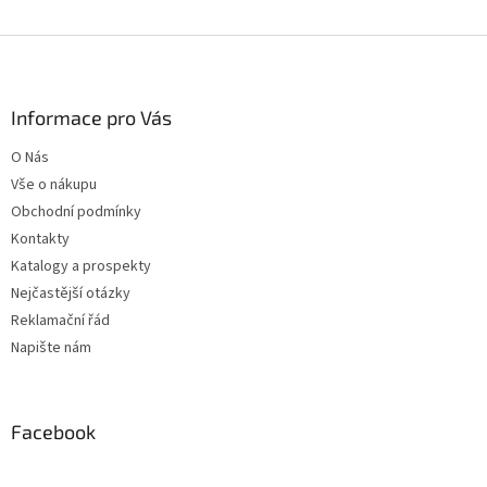
Z
á
p
a
Informace pro Vás
t
O Nás
í
Vše o nákupu
Obchodní podmínky
Kontakty
Katalogy a prospekty
Nejčastější otázky
Reklamační řád
Napište nám
Facebook