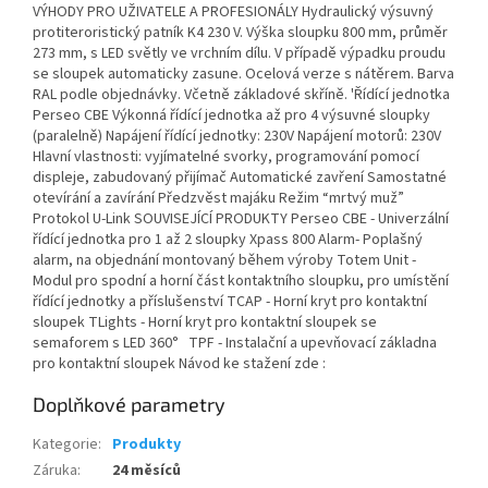
VÝHODY PRO UŽIVATELE A PROFESIONÁLY Hydraulický výsuvný
protiteroristický patník K4 230 V. Výška sloupku 800 mm, průměr
273 mm, s LED světly ve vrchním dílu. V případě výpadku proudu
se sloupek automaticky zasune. Ocelová verze s nátěrem. Barva
RAL podle objednávky. Včetně základové skříně. 'Řídící jednotka
Perseo CBE Výkonná řídící jednotka až pro 4 výsuvné sloupky
(paralelně) Napájení řídící jednotky: 230V Napájení motorů: 230V
Hlavní vlastnosti: vyjímatelné svorky, programování pomocí
displeje, zabudovaný přijímač Automatické zavření Samostatné
otevírání a zavírání Předzvěst majáku Režim “mrtvý muž”
Protokol U-Link SOUVISEJÍCÍ PRODUKTY Perseo CBE - Univerzální
řídící jednotka pro 1 až 2 sloupky Xpass 800 Alarm- Poplašný
alarm, na objednání montovaný během výroby Totem Unit -
Modul pro spodní a horní část kontaktního sloupku, pro umístění
řídící jednotky a příslušenství TCAP - Horní kryt pro kontaktní
sloupek TLights - Horní kryt pro kontaktní sloupek se
semaforem s LED 360° TPF - Instalační a upevňovací základna
pro kontaktní sloupek Návod ke stažení zde :
Doplňkové parametry
Kategorie
:
Produkty
Záruka
:
24 měsíců