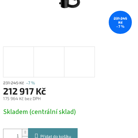
231 245
Kč
–7 %
231 245 Kč
–7 %
212 917 Kč
175 964 Kč bez DPH
Měrná
Skladem (centrální sklad)
cena:
Přidat do košíku