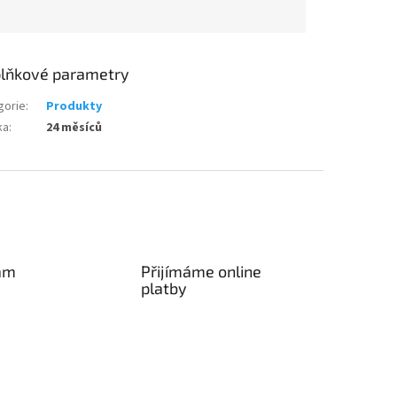
lňkové parametry
gorie
:
Produkty
ka
:
24 měsíců
am
Přijímáme online
platby