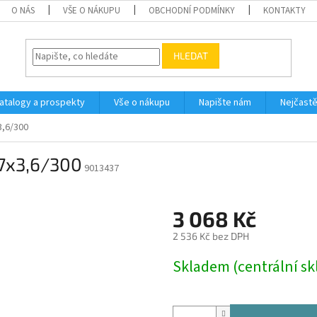
O NÁS
VŠE O NÁKUPU
OBCHODNÍ PODMÍNKY
KONTAKTY
HLEDAT
atalogy a prospekty
Vše o nákupu
Napište nám
Nejčastě
3,6/300
7x3,6/300
9013437
3 068 Kč
2 536 Kč bez DPH
Měrná
Skladem (centrální sk
cena: