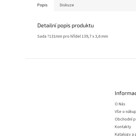
Popis
Diskuze
Detailní popis produktu
Sada ?131mm pro hřídel 139,7 x 3,6 mm
Z
á
p
a
t
Informac
í
O Nás
Vše o náku
Obchodní 
Kontakty
Katalogy a