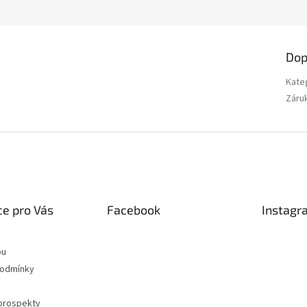
Dop
Kate
Záru
e pro Vás
Facebook
Instagr
pu
podmínky
 prospekty