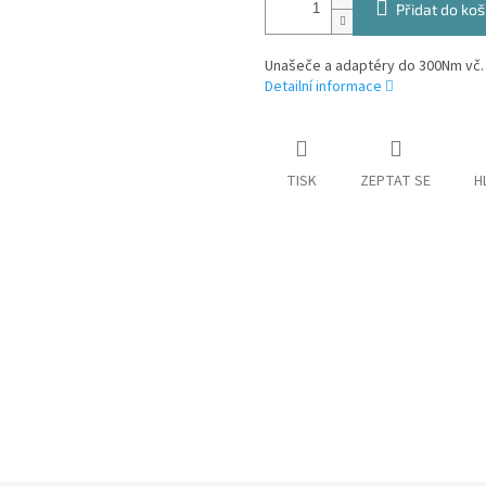
Přidat do koš
Unašeče a adaptéry do 300Nm vč.
Detailní informace
TISK
ZEPTAT SE
H