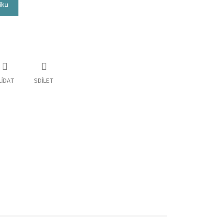
íku
LÍDAT
SDÍLET