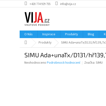
Přejít
+420 774 929 755
info@vija.cz
na
obsah
O Nás
Inspirace
Produkty
Blog
K
Domů
Produkty
SIMU Ada+unaTx/D131/hř139,7x
SIMU Ada+unaTx/D131/hř139,
Průměrné
Neohodnoceno
Podrobnosti hodnocení
Značka:
SIMU
hodnocení
produktu
je
0,0
z
5
hvězdiček.