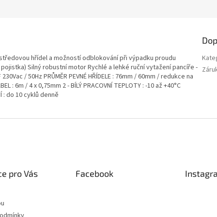
Dop
 středovou hřídel a možností odblokování při výpadku proudu
Kate
ojistka) Silný robustní motor Rychlé a lehké ruční vytažení pancíře -
Záru
F 230Vac / 50Hz PRŮMĚR PEVNÉ HŘÍDELE : 76mm / 60mm / redukce na
 : 6m / 4 x 0,75mm 2 - BÍLÝ PRACOVNÍ TEPLOTY : -10 až +40°C
 : do 10 cyklů denně
e pro Vás
Facebook
Instagr
pu
podmínky