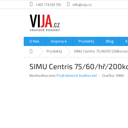
Přejít
+420 774 929 755
info@vija.cz
na
obsah
O Nás
Inspirace
Produkty
Blog
K
Domů
Produkty
SIMU Centris 75/60/hř/200korun
SIMU Centris 75/60/hř/200k
Průměrné
Neohodnoceno
Podrobnosti hodnocení
Značka:
SIMU
hodnocení
produktu
je
0,0
z
5
hvězdiček.