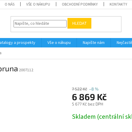
O NÁS
VŠE O NÁKUPU
OBCHODNÍ PODMÍNKY
KONTAKTY
HLEDAT
atalogy a prospekty
Vše o nákupu
Napište nám
Nejčastě
a
oruna
2007112
7 522 Kč
–8 %
6 869 Kč
5 677 Kč bez DPH
Měrná
Skladem (centrální sk
cena: