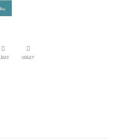
íku
LÍDAT
SDÍLET