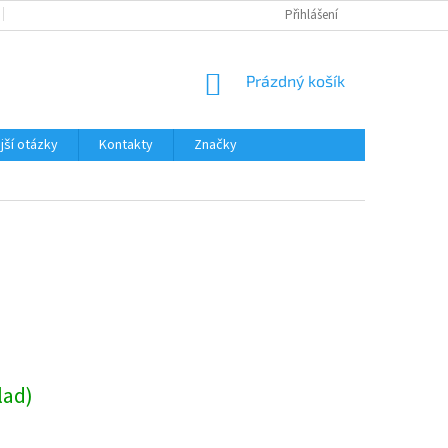
KATALOGY A PROSPEKTY
NEJČASTĚJŠÍ OTÁZKY
Přihlášení
REKLAMAČNÍ Ř
NÁKUPNÍ
Prázdný košík
KOŠÍK
jší otázky
Kontakty
Značky
lad)