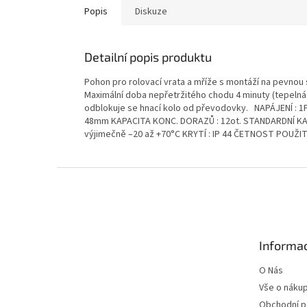
Popis
Diskuze
Detailní popis produktu
Pohon pro rolovací vrata a mříže s montáží na pevnou
Maximální doba nepřetržitého chodu 4 minuty (tepelná p
odblokuje se hnací kolo od převodovky. NAPÁJENÍ : 1
48mm KAPACITA KONC. DORAZŮ : 12ot. STANDARDNÍ KABEL
výjimečně –20 až +70°C KRYTÍ : IP 44 ČETNOST POUŽITÍ
Z
á
p
a
t
Informac
í
O Nás
Vše o náku
Obchodní 