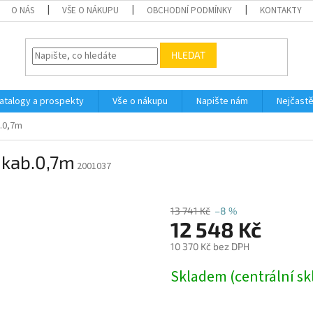
O NÁS
VŠE O NÁKUPU
OBCHODNÍ PODMÍNKY
KONTAKTY
HLEDAT
atalogy a prospekty
Vše o nákupu
Napište nám
Nejčastě
.0,7m
 kab.0,7m
2001037
13 741 Kč
–8 %
12 548 Kč
10 370 Kč bez DPH
Měrná
Skladem (centrální sk
cena: