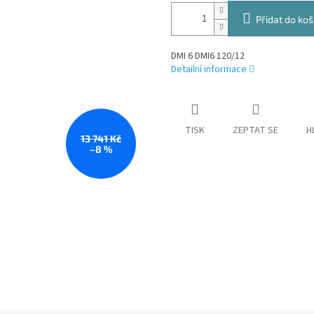
Přidat do koš
DMI 6 DMI6 120/12
Detailní informace
TISK
ZEPTAT SE
H
13 741 Kč
–8 %