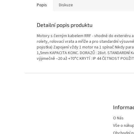
Popis
Diskuze
Detailní popis produktu
Motory s černým kabelem RRF - vhodné do exteriéru a
rolety, rolovací vrata a mříže a pro standardní výsuv
pojistka) Zapojení vždy 1 motor na 1 spínač Nikdy par
1,5mm KAPACITA KONC. DORAZŮ : 28ot. STANDARDNÍ KABE
výjimečně –20 až +70°C KRYTÍ : IP 44 ČETNOST POUŽITÍ
Z
á
p
a
t
Informac
í
O Nás
Vše o náku
Obchodní 