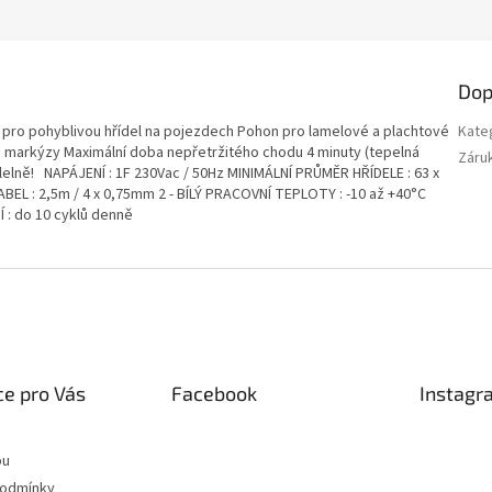
Dop
 pro pohyblivou hřídel na pojezdech Pohon pro lamelové a plachtové
Kate
né markýzy Maximální doba nepřetržitého chodu 4 minuty (tepelná
Záru
alelně! NAPÁJENÍ : 1F 230Vac / 50Hz MINIMÁLNÍ PRŮMĚR HŘÍDELE : 63 x
L : 2,5m / 4 x 0,75mm 2 - BÍLÝ PRACOVNÍ TEPLOTY : -10 až +40°C
 : do 10 cyklů denně
e pro Vás
Facebook
Instagr
pu
podmínky