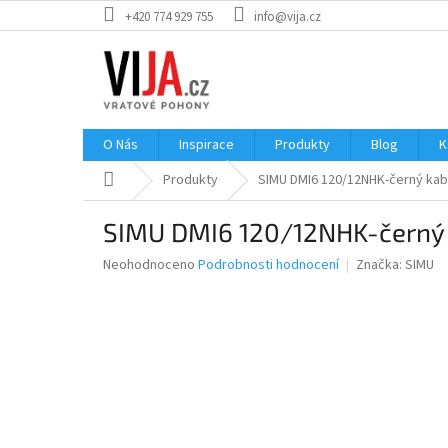
Přejít
+420 774 929 755
info@vija.cz
na
obsah
O Nás
Inspirace
Produkty
Blog
K
Domů
Produkty
SIMU DMI6 120/12NHK-černý kab
SIMU DMI6 120/12NHK-černý
Průměrné
Neohodnoceno
Podrobnosti hodnocení
Značka:
SIMU
hodnocení
produktu
je
0,0
z
5
hvězdiček.