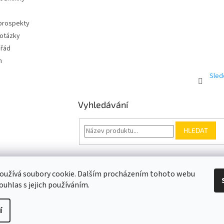
 prospekty
 otázky
 řád
m
Sled
Vyhledávání
HLEDAT
Somfy.cz
Kontakt
oužívá soubory cookie. Dalším procházením tohoto webu
ouhlas s jejich používáním.
í