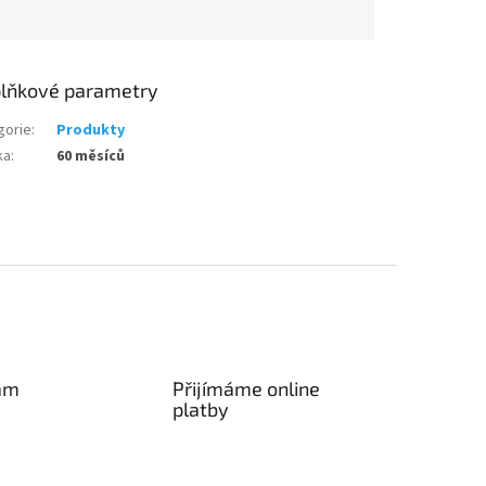
lňkové parametry
gorie
:
Produkty
ka
:
60 měsíců
am
Přijímáme online
platby