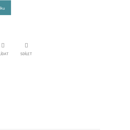
íku
LÍDAT
SDÍLET