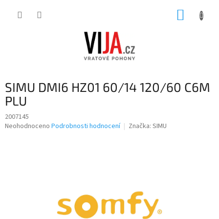
Přejít
NÁKUP
na
obsah
KOŠÍK
SIMU DMI6 HZ01 60/14 120/60 C6M
PLU
2007145
Průměrné
Neohodnoceno
Podrobnosti hodnocení
Značka:
SIMU
hodnocení
produktu
je
0,0
z
5
hvězdiček.