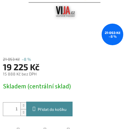
21 053 Kč
–8 %
21 053 Kč
–8 %
19 225 Kč
15 888 Kč bez DPH
Měrná
Skladem (centrální sklad)
cena:
Přidat do košíku