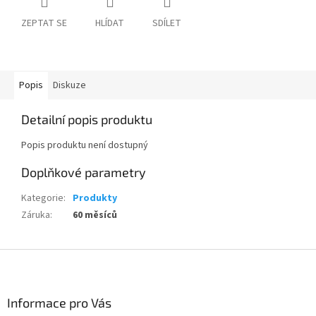
ZEPTAT SE
HLÍDAT
SDÍLET
Popis
Diskuze
Detailní popis produktu
Popis produktu není dostupný
Doplňkové parametry
Kategorie
:
Produkty
Záruka
:
60 měsíců
Z
á
p
a
Informace pro Vás