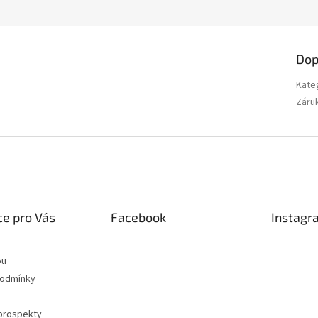
Dop
Kate
Záru
e pro Vás
Facebook
Instagr
pu
podmínky
 prospekty