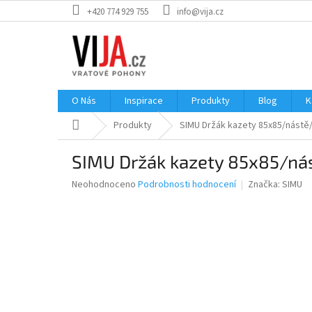
Přejít
+420 774 929 755
info@vija.cz
na
obsah
O Nás
Inspirace
Produkty
Blog
K
Domů
Produkty
SIMU Držák kazety 85x85/nástě
SIMU Držák kazety 85x85/ná
Průměrné
Neohodnoceno
Podrobnosti hodnocení
Značka:
SIMU
hodnocení
produktu
je
0,0
z
5
hvězdiček.