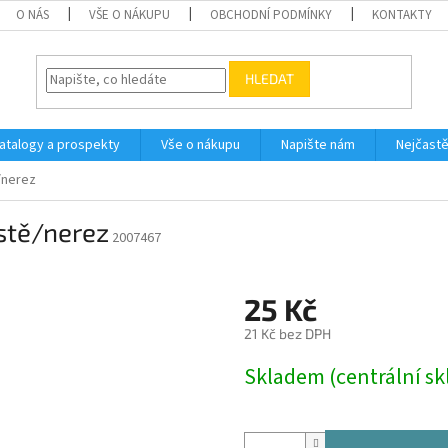
O NÁS
VŠE O NÁKUPU
OBCHODNÍ PODMÍNKY
KONTAKTY
HLEDAT
atalogy a prospekty
Vše o nákupu
Napište nám
Nejčastě
/nerez
stě/nerez
2007467
25 Kč
21 Kč bez DPH
Měrná
Skladem (centrální sk
cena: