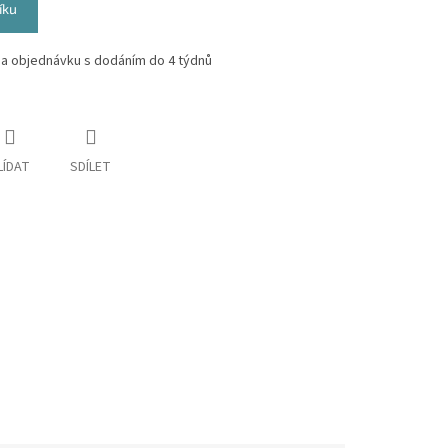
íku
na objednávku s dodáním do 4 týdnů
LÍDAT
SDÍLET