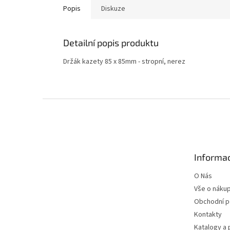
Popis
Diskuze
Detailní popis produktu
Držák kazety 85 x 85mm - stropní, nerez
Z
á
p
a
t
Informac
í
O Nás
Vše o náku
Obchodní 
Kontakty
Katalogy a