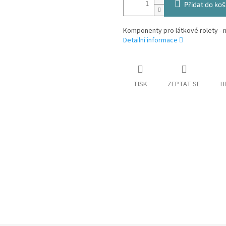
Přidat do koš
Komponenty pro látkové rolety - 
Detailní informace
TISK
ZEPTAT SE
H