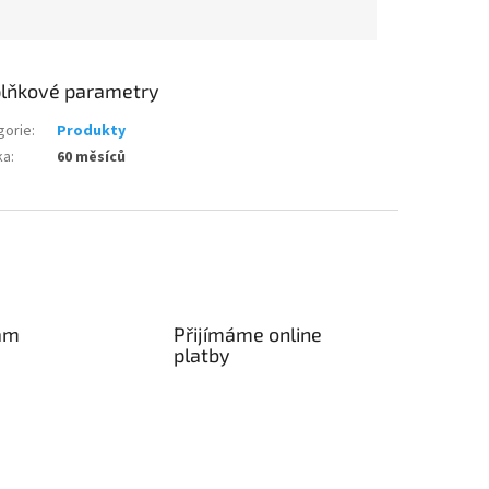
lňkové parametry
gorie
:
Produkty
ka
:
60 měsíců
am
Přijímáme online
platby