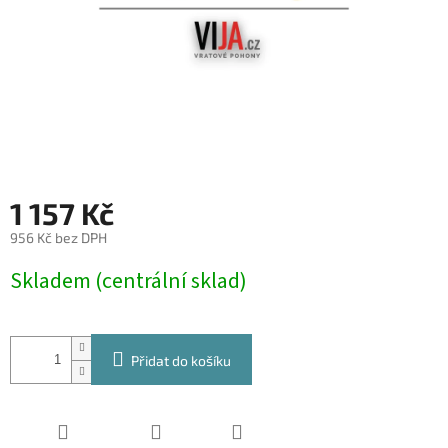
1 157 Kč
956 Kč bez DPH
Měrná
Skladem (centrální sklad)
cena:
Přidat do košíku