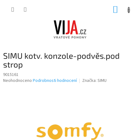
Přejít
NÁKUP
na
obsah
KOŠÍK
SIMU kotv. konzole-podvěs.pod
strop
9015161
Průměrné
Neohodnoceno
Podrobnosti hodnocení
Značka:
SIMU
hodnocení
produktu
je
0,0
z
5
hvězdiček.