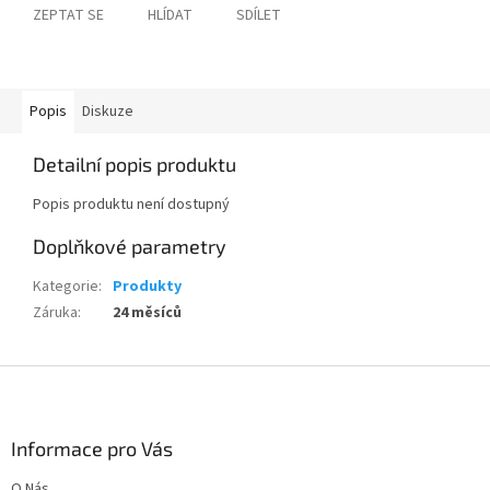
ZEPTAT SE
HLÍDAT
SDÍLET
Popis
Diskuze
Detailní popis produktu
Popis produktu není dostupný
Doplňkové parametry
Kategorie
:
Produkty
Záruka
:
24 měsíců
Z
á
p
a
Informace pro Vás
t
O Nás