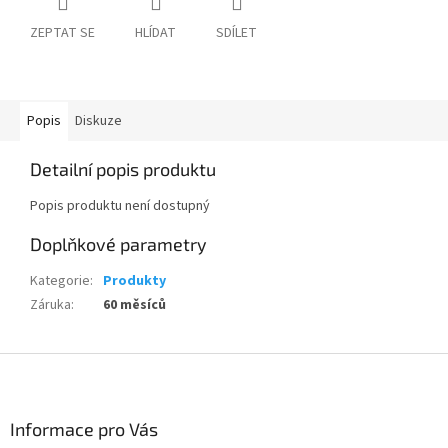
ZEPTAT SE
HLÍDAT
SDÍLET
Popis
Diskuze
Detailní popis produktu
Popis produktu není dostupný
Doplňkové parametry
Kategorie
:
Produkty
Záruka
:
60 měsíců
Z
á
p
a
Informace pro Vás