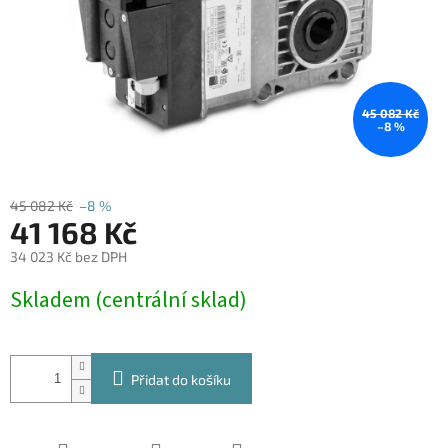
45 082 Kč
–8 %
45 082 Kč
–8 %
41 168 Kč
34 023 Kč bez DPH
Měrná
Skladem (centrální sklad)
cena:
Přidat do košíku