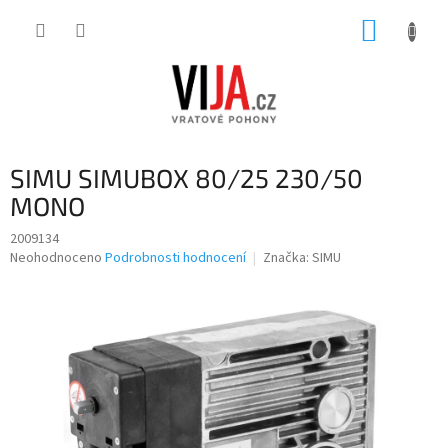
Přejít
NÁKUP
na
obsah
KOŠÍK
SIMU SIMUBOX 80/25 230/50
MONO
2009134
Průměrné
Neohodnoceno
Podrobnosti hodnocení
Značka:
SIMU
hodnocení
produktu
je
0,0
z
5
hvězdiček.